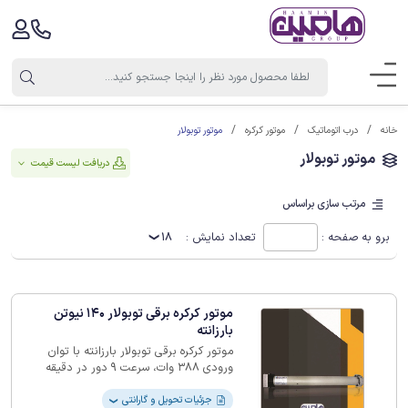
موتور توبولار
خانه
درب اتوماتیک
موتور کرکره
موتور توبولار
دریافت لیست قیمت
مرتب سازی براساس
برو به صفحه :
تعداد نمایش :
18
موتور کرکره برقی توبولار 140 نیوتن
بارزانته
موتور کرکره برقی توبولار بارزانته با توان
ورودی 388 وات، سرعت 9 دور در دقیقه
می‌تواند قدرت 140 نیوتن ‏تامین کرده و
کاربردهای مختلف مورد استفاده قرار بگیرد
جزئیات تحویل و گارانتی
❯