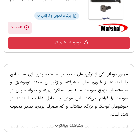
و کنترل‌شده‌اش برای استفاده روزمره کاملاً
مناسب است. این موتور گشتاور 140
نیوتن‌متر و سرعت 9 دور بر دقیقه دارد و با
جزئیات تحویل و گارانتی
❯
سیم‌پیچ مسی و توان 388 وات عملکرد
خوبی از خود نشان می‌دهد. از آن‌جاکه درجه
ناموجود
حفاظتی آن IP44 است، می‌توانید از موتور
در محیط‌های نیمه‌باز استفاده کنید.
موجود شد خبرم کن !
موتور توبلار
یکی از نوآوری‌های جدید در صنعت خودروسازی است. این
با استفاده از فناوری های پیشرفته، ویژگی‎هایی مانند توربوشارژر و
سیستم‌های تزریق سوخت مستقیم، عملکرد بهینه و صرفه جویی در
سوخت را فراهم می‌کند. این موتور به دلیل قابلیت استفاده در
خودروهای کوچک و بزرگ، پرشتاب و کم مصرف بودن، بسیار محبوب
شده است.
مشاهده بیشتر
این موتور به صورت دو و چهار سیلندر تولید می‌شود و در انواع
❯
خودروهای شهری و جاده‌ای استفاده می‌شود. علاوه بر این
موتور توبلار