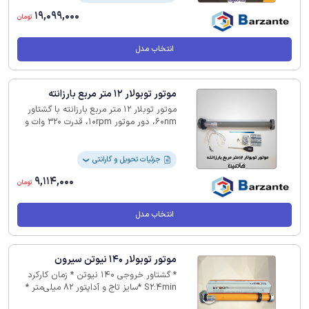
19,099,000
تومان
انتخاب مدل
موتور توبولار 12 متر مربع بارزانته
موتور توبلار 12 متر مربع بارزانته با گشتاور
60nm، دور موتور 10rpm، قدرت 320 وات و
جریان 1.25 آمپر ساخت کشور چین از انواع
موتورهای ساده به حساب می‌آید.
جزئیات تحویل و گارانتی
❯
9,114,000
تومان
انتخاب مدل
موتور توبولار 140 نیوتن سیرون
* گشتاور خروجی 140 نیوتن * زمان کارکرد
S2:4min *سایز تاج و آداپتور 82 میلی‌متر *
مناسب درب‌هایی با مساحت تا 20 مترمربع *