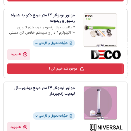
موتور توبولار 14 متر مربع دکو به همراه
رسیور و ریموت
* مناسب برای پنجره و درب های تا وزن
120کیلوگرم * دارای سیستم خلاص کن دستی
در مواقع قطعی برق * دارای یک سال گارانتی
جزئیات تحویل و گارانتی
فیلترهای لیست محصولات
❯
ناموجود
موجود شد خبرم کن !
موتور توبولار 14 متر مربع یونیورسال
لیمیت زنجیردار
جزئیات تحویل و گارانتی
❯
ناموجود