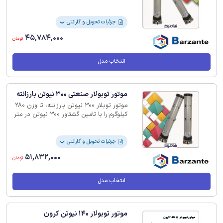
مواقع قطع برق * گشتاور 230N.M * سرعت
موتور 9rpm * قطر لوله 92mm ولتاژ مصرفی
230V توان مصرفی 660W جریان 2.90A
جزئیات تحویل و گارانتی
❯
درجه حفاظتی IP44
45,784,000
تومان
انتخاب مدل
موتور توبولار صنعتی 300 نیوتن بارزانته
موتور توبلار 300 نیوتن بارزانته، تا وزن 280
کیلوگرم را با تامین گشتاور 300 نیوتن در متر
و ‏با استفاده از لوله‌ای به قطر 110 میلی متر
میتواند تحمل نماید.‏
جزئیات تحویل و گارانتی
❯
51,832,000
تومان
انتخاب مدل
موتور توبولار 140 نیوتن کرون