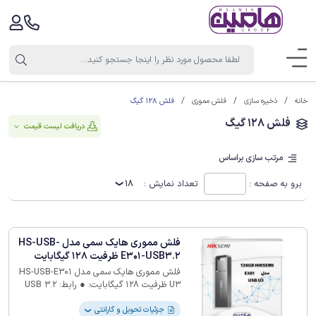
فلش 128 گیگ
خانه
ذخیره سازی
فلش مموری
فلش 128 گیگ
دریافت لیست قیمت
مرتب سازی براساس
برو به صفحه :
تعداد نمایش :
18
فلش مموری هایک سمی مدل HS-USB-
E301-USB3.2 ظرفیت 128 گیگابایت
فلش مموری هایک سمی مدل HS-USB-E301
U3 ظرفیت 128 گیگابایت: ● رابط: USB 3.2
(سازگار با USB 3.0 و USB 2.0) ● سرعت
خواندن: 130–30 مگابایت‌برثانیه ● سرعت
جزئیات تحویل و گارانتی
❯