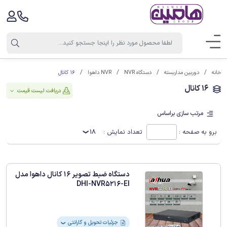
16 کانال
خانه
دوربین مداربسته
دستگاه NVR
NVR داهوا
16 کانال
دریافت لیست قیمت
مرتب سازی براساس
برو به صفحه :
تعداد نمایش :
18
دستگاه ضبط تصویر 16 کانال داهوا مدل
DHI-NVR5216-EI
جزئیات تحویل و گارانتی
❯