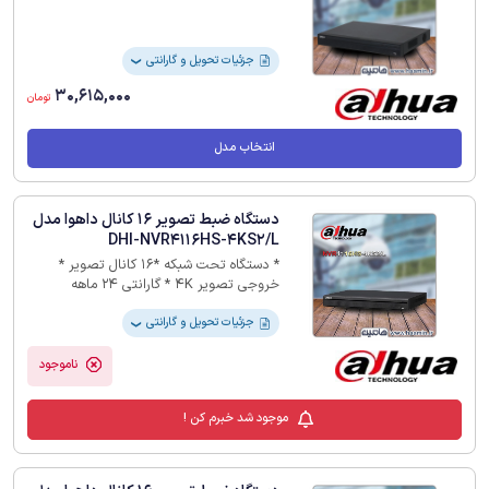
جزئیات تحویل و گارانتی
❯
30,615,000
تومان
انتخاب مدل
دستگاه ضبط تصویر 16 کانال داهوا مدل
DHI-NVR4116HS-4KS2/L
* دستگاه تحت شبکه *16 کانال تصویر *
خروجی تصویر 4K * گارانتی 24 ماهه
جزئیات تحویل و گارانتی
❯
ناموجود
موجود شد خبرم کن !