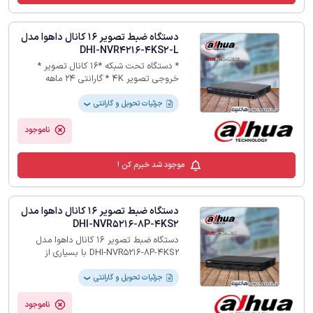
دستگاه ضبط تصویر 16 کانال داهوا مدل
DHI-NVR4216-4KS2-L
* دستگاه تحت شبکه *16 کانال تصویر *
خروجی تصویر 4K * گارانتی 24 ماهه
جزئیات تحویل و گارانتی
❯
ناموجود
موجود شد خبرم کن !
دستگاه ضبط تصویر 16 کانال داهوا مدل
DHI-NVR5216-8P-4KS2
دستگاه ضبط تصویر 16 کانال داهوا مدل
DHI-NVR5216-8P-4KS2 با بسیاری از
دستگاه های ثالث سازگار است، که آن را به راه
حلی عالی برای سیستم های نظارتی که
جزئیات تحویل و گارانتی
❯
مستقل از سیستم مدیریت ویدیو (VMS) کار
می کنند، تبدیل می کند. این دارای یک
ناموجود