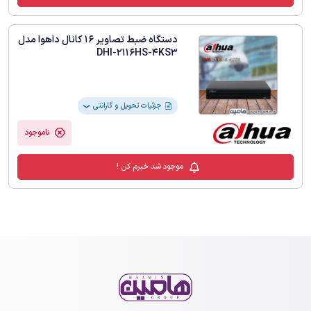
دستگاه ضبط تصاویر 16 کانال داهوا مدل
DHI-2116HS-4KS3
جزئیات تحویل و گارانتی
❯
ناموجود
موجود شد خبرم کن !