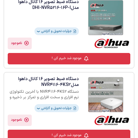
دستگاه ضبط تصویر 16 کانال داهوا
مدلDHI-NVR5216-16P-I
جزئیات تحویل و گارانتی
❯
ناموجود
موجود شد خبرم کن !
دستگاه ضبط تصویر 16 کانال داهوا
مدلNVR4116-4KS2
دستگاه NVR4116-4KS2 با آخرین تکنولوژی
نرم افزاری و سخت افزاری و تمرکز بر ذخیره و
بازپخش با کیفیت 4K تصاویر ویدئویی برای
پشتیبانی از 16 دوربین تحت شبکه طراحی
جزئیات تحویل و گارانتی
❯
شده است
ناموجود
موجود شد خبرم کن !