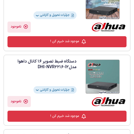
جزئیات تحویل و گارانتی
❯
ناموجود
موجود شد خبرم کن !
دستگاه ضبط تصویر 16 کانال داهوا
مدلDHI-NVR2216-I2
جزئیات تحویل و گارانتی
❯
ناموجود
موجود شد خبرم کن !