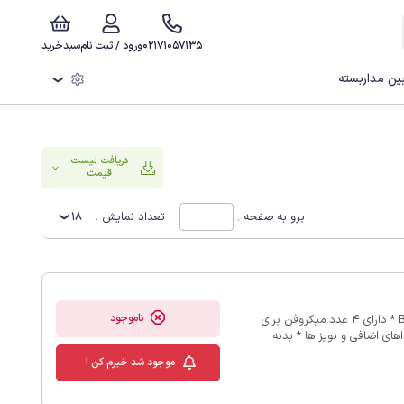
02171057135
ورود / ثبت نام
سبدخرید
ن مداربسته
❯
دریافت لیست
قیمت
برو به صفحه :
تعداد نمایش :
18
ناموجود
* میکروفن مناسب برای سیستم دوربین مداربسته دارای رابط BNC * دارای 4 عدد میکروفن برای
ای اضافی و نویز ها * بدنه
سیله دوربین مداربسته * کیفیت بالا * بدون
موجود شد خبرم کن !