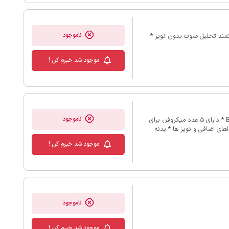
ناموجود
* مناسب برای استفاده در دوربین های مداربسته * دارای مدار قدرتمند تحلیل صوت بدون نویز *
موجود شد خبرم کن !
ناموجود
* میکروفن مناسب برای سیستم دوربین مداربسته دارای رابط BNC * دارای 5 عدد میکروفن برای
ای اضافی و نویز ها * بدنه
سیله دوربین مداربسته * کیفیت بالا * بدون
موجود شد خبرم کن !
ناموجود
موجود شد خبرم کن !