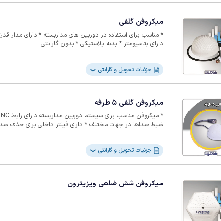
میکروفن گلفی
دارای پتاسیومتر * بدنه پلاستیکی * بدون گارانتی
جزئیات تحویل و گارانتی
❯
میکروفن گلفی 5 طرفه
ضبط صداها در جهات مختلف * دارای فیلتر داخلی برای حذف صداه
پلاستیکی سفید رنگ * اتصال با سیم * قابل استفاده به و
گارانتی
جزئیات تحویل و گارانتی
❯
میکروفن شش ضلعی ویزیترون