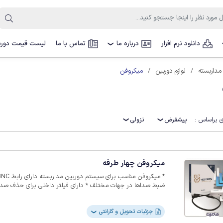
دانلود نرم افزار
درباره ما
تماس با ما
لیست قیمت دوربی
❯
میکروفن
مداربسته
لوازم دوربین
 براساس :
پیشفرض
نزولی
میکروفن چهار طرفه
ضبط صداها در جهات مختلف * دارای فیلتر داخلی برای حذف صداه
پلاستیکی سفید رنگ * اتصال با سیم * قابل استفاده به و
گارانتی
جزئیات تحویل و گارانتی
❯