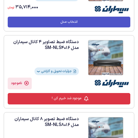
35,714,000
تومان
انتخاب مدل
دستگاه ضبط تصاویر 4 کانال سیماران
مدل SM-NLS4016
جزئیات تحویل و گارانتی
❯
ناموجود
موجود شد خبرم کن !
دستگاه ضبط تصویر 8 کانال سیماران
مدل SM-NLS8016