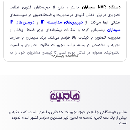
دستگاه NVR سیماران
به‌عنوان یکی از پرچم‌داران فناوری نظارت
تصویری در بازار، نقش کلیدی در مدیریت و ضبط‌تصاویر در سیستم‌های
امنیتی ایفا می‌کند. از
دوربین‌های مداربسته IP
و
دوربین‌های IP
سیماران
پشتیبانی کرده و امکانات پیشرفته‌ای برای ضبط، پخش و
مدیریت تصاویر با کیفیت بالا فراهم می‌کند. برند سیماران با سال‌ها
تجربه و تخصص در زمینه تولید تجهیزات نظارت تصویری و امنیت
الکترونیک، همواره در تلاش بوده است تا نیازهای مشتریان خود را به
مشاهده بیشتر
❯
بهترین نحو ممکن برآورده سازد. با به‌کارگیری تکنولوژی‌های روز دنیا،
محصولات با کیفیت روانه بازار نموده است. با انتخاب از بین انواع
مختلف
دستگاه‌ NVR سیماران
، کاربران می‌توانند از یک سیستم نظارتی
قدرتمند، انعطاف‌پذیر و کارآمد بهره‌مند شوند که تمامی جنبه‌های امنیتی
و نظارتی محیط‌های مختلف را پوشش می‌دهد.
در سیستم‌های نظارتی، تجهیزات مختلفی برای بهینه‌سازی عملکرد و
کیفیت تصاویر مورد نیاز است. دستگاه‌های NVR سیماران با
دوربین‌های
هامین فروشگاهی جامع در حوزه تجهیزات حفاظتی و امنیتی است، که با تکیه بر
مداربسته
به‌صورت یکپارچه عمل کرده و با استفاده از
تجهیزات
بیش از یک ‏دهه تجربه نسبت به تامین نیاز مشتریان سراسر کشور اقدام نموده
است.
ذخیره‌سازی اطلاعات
، داده‌های تصویری را به‌صورت پایدار و امن ذخیره