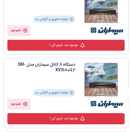
جزئیات تحویل و گارانتی
❯
ناموجود
موجود شد خبرم کن !
دستگاه 8 کانال سیماران مدل SM-
XVS1801L2
فیلترهای لیست محصولات
جزئیات تحویل و گارانتی
❯
ناموجود
موجود شد خبرم کن !