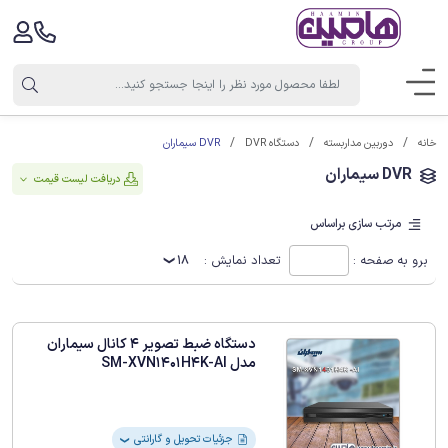
DVR سیماران
خانه
دوربین مداربسته
دستگاه DVR
DVR سیماران
دریافت لیست قیمت
مرتب سازی براساس
برو به صفحه :
تعداد نمایش :
18
دستگاه ضبط تصویر 4 کانال سیماران
مدل SM-XVN1401H4K-AI
جزئیات تحویل و گارانتی
❯