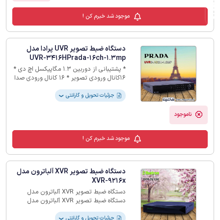
موجود شد خبرم کن !
دستگاه ضبط تصویر UVR پرادا مدل
UVR-3416HPrada-16ch-1.3mp
* پشتیبانی از دوربین 1.3 مگاپیکسل اچ دی *
16کانال ورودی تصویر * 16 کانال ورودی صدا
* فرمت ذخیره سازی H264
جزئیات تحویل و گارانتی
❯
ناموجود
موجود شد خبرم کن !
دستگاه ضبط تصویر XVR آلباترون مدل
XVR-9216x
دستگاه ضبط تصویر XVR آلباترون مدل
دستگاه ضبط تصویر XVR آلباترون مدل
XVR-9216x دارای 16 کانال برای ورودی
تصویر می باشد، این محصول در فروشگاه
جزئیات تحویل و گارانتی
❯