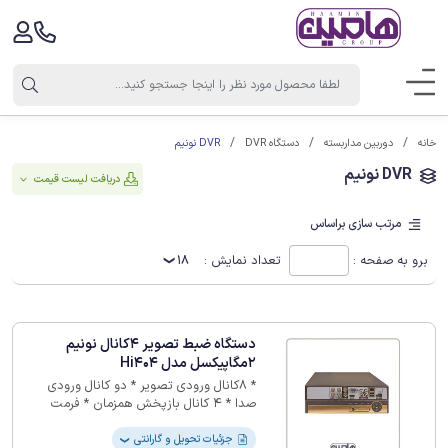
DVR نونیم
خانه
دوربین مداربسته
دستگاه DVR
DVR نونیم
دریافت لیست قیمت
مرتب سازی براساس
برو به صفحه :
تعداد نمایش :
18
دستگاه ضبط تصویر 4کانال نونیم
2مگاپیکسل مدل Hi404
* 8کانال ورودی تصویر * دو کانال ورودی
صدا * 4 کانال بازپخش همزمان * فرمت
ذخیره سازی H265 * 12 ماه گارانتی
جزئیات تحویل و گارانتی
❯