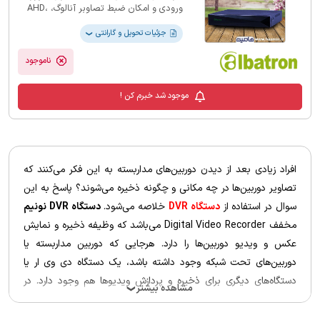
ورودی و امکان ضبط تصاوبر آنالوگ، AHD،
CVI، TVI و 16 کانال تحت شبکه و کیفیت
تصویربرداری 5 مگاپیکسل با فرمت ذخیره
جزئیات تحویل و گارانتی
❯
سازی H265 را دارا باشد، ما در فروشگاه
اینترنتی هامین برای پاسخ به نیاز شما
ناموجود
مشتریان عزیز دستگاه ضبط تصویر XVR
آلباترون مدل XVR-7108xf را تهیه کرده ایم
موجود شد خبرم کن !
ناگفته نماند فشره سازی و کاهش فضای
ذخیره سازی باعث می شود مدت زمان ضبط
و فضای اشغال شده کاهش پیدا می کند.این
محصول با گارانتی 18 ماه فراگستر عرضه می
شود.
افراد زیادی بعد از دیدن دوربین‌های مداربسته به این فکر می‌کنند که
تصاویر دوربین‌ها در چه مکانی و چگونه ذخیره می‌شوند؟ پاسخ به این
سوال در استفاده از
دستگاه DVR
خلاصه می‌شود.
دستگاه DVR نونیم
مخفف Digital Video Recorder می‌باشد که وظیفه ذخیره و نمایش
عکس و ویدیو دوربین‌ها را دارد. هرجایی که دوربین مداربسته یا
دوربین‌های تحت شبکه وجود داشته باشد، یک دستگاه دی وی ار یا
دستگاه‌های دیگری برای ذخیره و پردازش ویدیوها هم وجود دارد. در
مشاهده بیشتر
❯
بخش پایین به بررسی کامل
دستگاه دی وی ار نونیم
و مزایای آن اشاره
می‌شود.