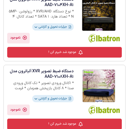
AAD-7104XH-A1
* نوع دستگاه: XVR/AHD * رزولوشن: 5MP-
N * تعداد هارد: 1 SATA * تعداد کانال: 4
کانال * فرمت ذخیره سازی: H.265 * گارانتی
18 ماهه
جزئیات تحویل و گارانتی
❯
ناموجود
موجود شد خبرم کن !
دستگاه ضبط تصویر XVR آلباترون مدل
AAD-7108XH-A1
* 1کانال ورودی تصویر * تک کانال ورودی
صدا * 8 کانال بازپخش همزمان * فرمت
ذخیره سازی H265 * 12 ماه گارانتی
جزئیات تحویل و گارانتی
❯
ناموجود
موجود شد خبرم کن !