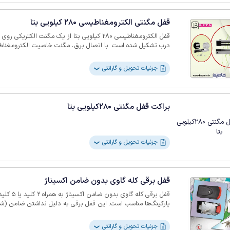
قفل مگنتی الکترومغناطیسی 280 کیلویی بتا
قفل الکترومغناطیسی 280 کیلویی بتا از یک مگنت ال
درب تشکیل شده است. با اتصال برق، مگنت خاصیت الکترومغناطی
مقاومت دارد. علاوه‌براین، بدنه ضدزنگ و آنودایز شده، مقاوم در 
جزئیات تحویل و گارانتی
❯
همچنین، درجه حفاظتی IP68 از نفوذ آب و گردوغبار
اصطکاک و سایش را حذف کرده و عمر دستگاه را افزایش می‌دهد. با
شیشه‌ای و ضدحریق سازگار است. طراحی بدون سایش و پوشش مقاو
ایمنی بالای آن است.
براکت قفل مگنتی 280کیلویی بتا
جزئیات تحویل و گارانتی
❯
قفل برقی کله گاوی بدون ضامن اکسیناژ
قفل برقی کله
پارکینگ‌ها مناسب است. این قفل برقی به دلیل نداشتن ضامن (شستی
دسترسی‌های غیرمجاز فراهم می‌کند. چرا که امکان باز شدن آن به
می‌رسد. با طراحی مقاوم و عملکرد ساده، به راحتی بر روی درب‌ه
جزئیات تحویل و گارانتی
❯