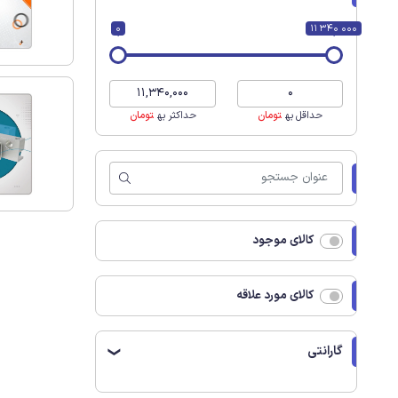
0
11 340 000
حداقل به
تومان
حداکثر به
تومان
کالای موجود
کالای مورد علاقه
گارانتی
❯