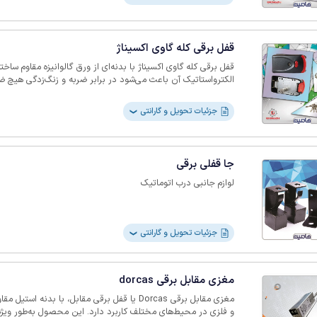
بعلاوه، به سیستم‌های امنیتی دیگر مانند آیفون تصویری، ریموت
سایر تجهیزات امنیتی متصل می‌شود. این مدل به‌عنوان یک انتخا
امنیت بیشتر و دسترسی هوشمند هستند، توسط برند اکسیناژ عرضه شده است.
قفل برقی کله گاوی اکسیناژ
قفل برقی کله گاوی اکسیناژ با بدنه‌ای از ورق گالوانیزه مقاوم 
الکترواستاتیک آن باعث می‌شود در برابر ضربه و زنگ‌زدگی هیچ 
هم همراه آن است که خیال شما را از بابت امنیت راحت می‌کند. می‌
فلزی، درب‌های اتوماتیک پارکینگ یا درب‌های ورودی ساختمان به‌ر
جزئیات تحویل و گارانتی
❯
صوتی و تصویری، جک‌های پارکینگی و سیستم‌های کنترل دسترسی 
انرژی موردنیاز آن 12 ولت و مص
نباشید. قفل برقی کله گاوی اکسیناژ با شاسی در دو مدل کلید معم
می‌شود.
جا قفلی برقی
لوازم جانبی درب اتوماتیک
جزئیات تحویل و گارانتی
❯
مغزی مقابل برقی dorcas
مغزی مقابل برقی Dorcas یا قفل برقی مقابل، با بد
و فلزی در محیط‌های مختلف کاربرد دارد. این محصول به‌طور ویژه