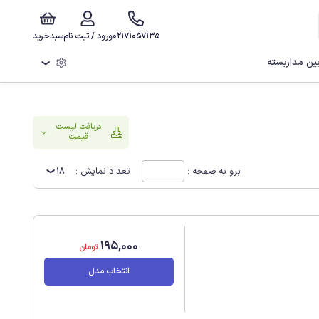
02171057135
ورود / ثبت نام
سبدخرید
ن مداربسته
❯
دریافت لیست
قیمت
برو به صفحه :
تعداد نمایش :
18
195,000
تومان
انتخاب مدل