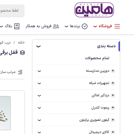
فروشگاه
برندها
فروش به همکار
بلاگ
❯
❯
❯
خانه
درب اتو
دسته بندی
❯
قفل برقی 
تمام محصولات
دوربین مداربسته
مرتب سازی
تجهیزات شبکه
دزدگیر اماکن
ریموت کنترل
آیفون تصویری برایتون
کالای دیجیتال