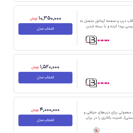
10,350,000
تومان
کتریکی روی قاب درب و صفحه آرماتور متصل به
سی پیدا کرده و با بسته شدن
انتخاب مدل
درب، صفحه آرماتور را جذب می‌کند و درب را محکم نگه می‌دارد. نیروی مغناطیسی آن تا 280 کیلوگرم
برابر ضربه و خوردگی است.
 جلوگیری می‌کند. بعلاوه، پوشش رزینی داخلی،
 انواع درب‌های چوبی، فلزی،
م، تضمین‌کننده عمر طولانی و
1,520,000
تومان
انتخاب مدل
4,000,000
تومان
 گاوی بدون ضامن اکسیناژ به همراه 2 کلید یا 5 کلید معمولی برای درب‌های حیاطی و
)، امنیت بالاتری را در برابر
انتخاب مدل
‌صورت دستی یا غیرمجاز به حداقل
ای فلزی و چوبی قابل‌نصب است.