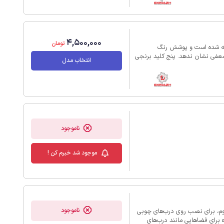
 کنترل، کارتخوان، تشخیص چهره و
ب مطمئن برای کسانی که به دنبال
4,500,000
تومان
ساخته شده است و پوشش رنگ
ضعفی نشان ندهد. پنج کلید برنجی
انتخاب مدل
توانید آن را روی درب‌های نفررو
احتی نصب کنید. حتی با آیفون‌های
هم به‌راحتی هماهنگ می‌شود.
رف آن نیز فقط 15 وات است، بنابراین اصلاً نگران مصرف برق
ولی و کلید کامپیوتری عرضه
ناموجود
موجود شد خبرم کن !
ناموجود
نه استیل مقاوم، برای نصب روی درب‌های چوبی
 برای فضاهایی مانند درب‌های