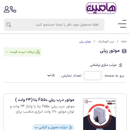
موتور ریلی
خانه
درب اتوماتیک
موتور ریلی
دریافت لیست قیمت
مرتب سازی براساس
برو به صفحه :
تعداد نمایش :
18
موتور درب ریلی F550 بتا (24 ولت )
موتور درب ریلی‎ F550 ‎بتا با ولتاژ 24 ولت و
توان موتور 120 وات، ابزاری مناسب برای
مکان‌های پرتردد و اتوماسیون انواع درب‌ ‏تا
600 کیلوگرم و دروازه‌هاست. ‏
جزئیات تحویل و گارانتی
❯