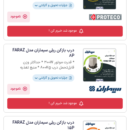
جزئیات تحویل و گارانتی
❯
ناموجود
موجود شد خبرم کن !
درب بازکن ریلی سیماران مدل FARAZ
8P
* قدرت موتور 300W * حداکثر وزن
قابل‌تحمل درب 800Kg * منبع تغذیه
230VAC/50Hz * حداکثر جریان مصرفی 1.2-
2A * ریل دندانه شانه‌ای فولادی 4m * درجه
جزئیات تحویل و گارانتی
❯
حفاظتی IP44 * سیستم دو سرعته * دارای
خلاص‌کن دستی در هنگام قطع برق
ناموجود
موجود شد خبرم کن !
درب بازکن ریلی سیماران مدل FARAZ
15P