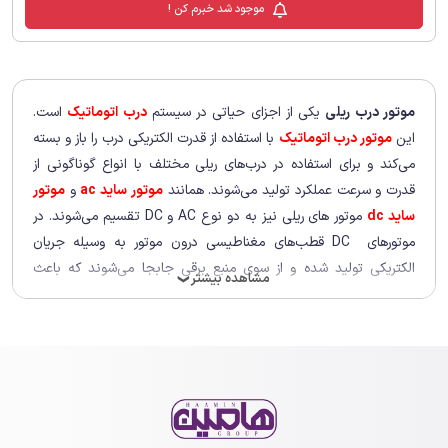
موجود شد خبرم کن !
گشتاور از طریق سیستم D-Track انجام
می‌شود که به‌صورت لحظه‌ای فشار وارده را
بررسی می‌کند و بر اساس آن، قدرت موتور را
متناسب با وزن درب تنظیم می‌کند تا از
افزایش استهلاک جلوگیری شود. از سوی دیگر،
وجود میکروسوئیچ محدوده باز و بسته شدن
موتور درب ریلی
یکی از اجزای حیاتی در سیستم
درب اتوماتیک
است.
را به‌صورت مکانیکی مشخص می‌کند. افزون
این
موتور درب اتوماتیک
با استفاده از قدرت الکتریکی درب را باز و بسته
بر این موارد، قابلیت اتصال به تجهیزات
کنترل تردد متنوع و خلاص‌کن دستی نیز
می‌کند و برای استفاده در درب‌های ریلی مختلف با انواع گوناگونی از
برای استفاده در مواقع اضطراری لحاظ شده
قدرت و سرعت عملکرد تولید می‌شوند. همانند
موتور ساید ac
و
موتور
است. با استاندارد IP54 نیز حفاظت مناسبی
در برابر نفوذ گردوغبار و آب ارائه می‌دهد.
ساید dc
موتور های ریلی نیز به دو نوع AC و DC تقسیم می‌شوند. در
موتورهای DC قطب‌های مغناطیسی درون موتور به وسیله جریان
الکتریکی تولید شده و از سوی منبع برقی جابجا می‌شوند که باعث
مشاهده بیشتر
❯
چرخش موتور خواهد شد. در موتورهای AC جریان الکتریکی از نوع AC
به موتور اعمال می‌شود و با تغییر جهت جریان الکتریکی قطب‌های
مغناطیسی درون موتور جابجا می‌شوند و موجب چرخش موتور خواهد
شد. در نهایت به دلیل انواع مختلفی از قدرت و سرعت عملکرد، به
راحتی با نیازهای مختلف کاربران سازگار می‌شود.