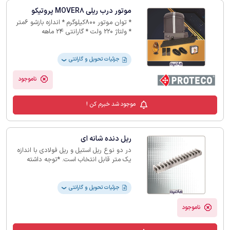
موتور درب ریلی MOVER8 پروتیکو
* توان موتور 800کیلوگرم * اندازه بازشو 6متر
* ولتاژ 220 ولت * گارانتی 24 ماهه
جزئیات تحویل و گارانتی
❯
ناموجود
موجود شد خبرم کن !
ریل دنده شانه ای
در دو نوع ریل استیل و ریل فولادی با اندازه
یک متر قابل انتخاب است. *توجه داشته
باشید که خرید ریل استیل فقط در صورت
خرید موتور بارزانته امکان‌پذیر است.*
جزئیات تحویل و گارانتی
❯
ناموجود