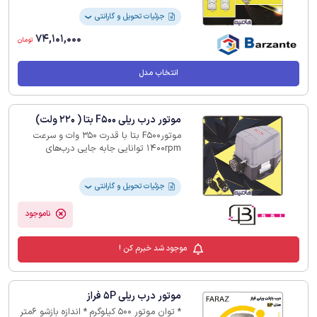
جزئیات تحویل و گارانتی
❯
74,101,000
تومان
انتخاب مدل
موتور درب ریلی F500 بتا ( 220 ولت)
موتورF500‎‏ بتا با قدرت 350 وات و سرعت
‏rpm‏1400‏‎ ‎توانایی‎ ‎جابه جایی درب‌های
سنگین تا 1600 کیلوگرم را دارد. مزایا: 121 عدد
ریموت ‏قابل کددهی، اتصال چشمی، شاسی
دستی، قفل برقی و فلاشر
جزئیات تحویل و گارانتی
❯
ناموجود
موجود شد خبرم کن !
موتور درب ریلی 5P فراز
* توان موتور 500 کیلوگرم * اندازه بازشو 6متر