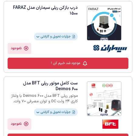
درب بازکن ریلی سیماران مدل FARAZ
1500
جزئیات تحویل و گارانتی
❯
ناموجود
موجود شد خبرم کن !
ست کامل موتور ریلی BFT مدل
Deimos 600
موتور ریلی BFT مدل Deimos 600 با ولتاژ
کاری 24 ولت DC و توان مصرفی 70 وات،
برای درب‌های کشویی تا وزن 600Kg و طول
8m مناسب است. سیستم کاهنده سرعت در
جزئیات تحویل و گارانتی
❯
ابتدا و انتهای حرکت باعث کاهش ضربه و
صدای عملکرد می‌شود. علاوه‌براین، با مدار
ناموجود
فرمان دیجیتال می‌توان پارامترهای حرکتی را
به‌صورت دقیق تنظیم کرد. همچنین، کنترل