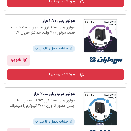
موجود شد خبرم کن !
موتور ریلی 1200 فراز
موتور ریلی 1200 فراز سیماران با مشخصات:
قدرت موتور 400 وات، حداکثر جریان 2.7
آمپر، خازن راه اندازی 2.7 میکروفاراد ‏و
سرعت ‏‎1400rpm‏ با ریل 4 متری توانایی جا
به جایی تا 1200 کیلوگرم را دارد.‏
جزئیات تحویل و گارانتی
❯
ناموجود
موجود شد خبرم کن !
موتور درب ریلی 2000 فراز
موتور ریلی 2000 فراز ‏Faraz‏ سیماران با
جنس مقاوم تا ورن 2000 کیلوگرم را می‌تواند
تحمل نماید، قدرت این موتور 750 وات ‏است
که بواسطه آن سرعت گردش ‏rpm‏1400 امکان
پذیر می‌گردد.‏
جزئیات تحویل و گارانتی
❯