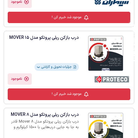
ناموجود
موجود شد خبرم کن !
فیلترهای لیست محصولات
درب بازکن ریلی پروتکو مدل MOVER 15
جزئیات تحویل و گارانتی
❯
ناموجود
موجود شد خبرم کن !
درب بازکن ریلی پروتکو مدل MOVER 8
درب بازکن ریلی پروتکو مدل ‏Mover 8‎‏ قادر
به جا به جایی درب‌هایی با 1500 کیلوگرم و
کنترل خودکار را دارد.‏