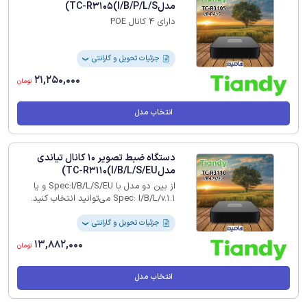
مدلTC-R3105(I/B/P/L/S)
دارای 4 کانال POE
جزئیات تحویل و گارانتی
❯
21,250,000
تومان
انتخاب مدل
دستگاه ضبط تصویر 10 کانال تیاندی
مدلTC-R3110(I/B/L/S/EU)
از بین دو مدل با Spec:I/B/L/S/EU و یا
Spec: I/B/L/v.1.1 می‌توانید انتخاب کنید.
جزئیات تحویل و گارانتی
❯
13,882,000
تومان
انتخاب مدل