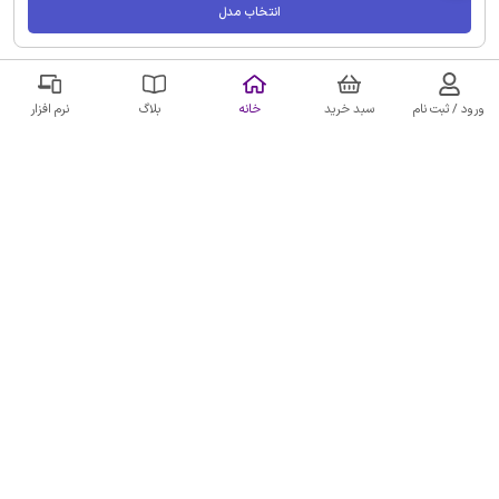
16,923,000
تومان
انتخاب مدل
ورود / ثبت نام
سبد خرید
خانه
بلاگ
نرم افزار
دستگاه ضبط تصاویر 8 کانال داهوا مدل
DHI-NVR4108HS-4KS3
جزئیات تحویل و گارانتی
❯
21,231,000
تومان
انتخاب مدل
دستگاه ضبط تصاویر 16 کانال داهوا مدل
DHI-NVR4116HS-4KS3
جزئیات تحویل و گارانتی
❯
23,077,000
تومان