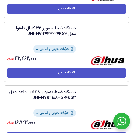
❯
و فرمت ذخیره سازی H.265+ است
32,308,000
تومان
انتخاب مدل
دستگاه ضبط تصویر 32 کانال داهوا
مدل DHI-NVR4232-4KS3
جزئیات تحویل و گارانتی
❯
42,462,000
تومان
انتخاب مدل
دستگاه ضبط تصاویر 8 کانال داهوا مدل
DHI-NVR2108HS-4KS3
جزئیات تحویل و گارانتی
❯