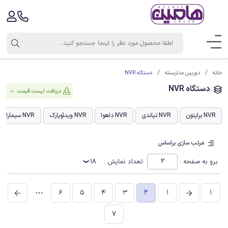
دستگاه NVR
خانه
دوربین مداربسته
دستگاه NVR
دریافت لیست قیمت
NVR برایتون
NVR تیاندی
NVR داهوا
NVR ویدئوپارک
NVR سیماران
مرتب سازی براساس
برو به صفحه :
تعداد نمایش :
18
6
5
4
3
2
1
1
7