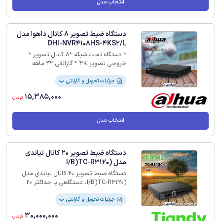
انتخاب مدل
دستگاه ضبط تصویر 8 کانال داهوا مدل
DHI-NVR4108HS-4KS2/L
* دستگاه تحت شبکه *8 کانال تصویر *
خروجی تصویر 4K * گارانتی 24 ماهه
جزئیات تحویل و گارانتی
❯
15,385,000
تومان
انتخاب مدل
دستگاه ضبط تصویر 20 کانال تیاندی
مدل (I/B)TC-R3120
دستگاه ضبط تصویر 20 کانال تیاندی مدل
(I/B)TC-R3120، دستگاهی با حداکثر 20
کانال ورودی 1 رابط SATA ظرفیت تا 10
ترابایت برای هارد 1HDD، قابلیت ضبط با
جزئیات تحویل و گارانتی
❯
رزولوشن 8 مگاپیکسل را دارد که با بهره گیری
30,000,000
از فرمت فشرده سازی S+265 به طور موثر
تومان