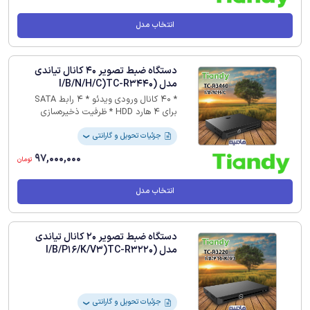
فضا ذخیره سازی و هزینه را تا 75٪ کاهش
می دهد. این محصول با 36 ماه گارانتی
انتخاب مدل
پارس ارتباط در فروشگاه اینترنتی هامین
عرضه می شود.
دستگاه ضبط تصویر 40 کانال تیاندی
مدل (I/B/N/H/C)TC-R3440
* 40 کانال ورودی ویدئو * 4 رابط SATA
برای 4 هارد HDD * ظرفیت ذخیره‌سازی
قابل‌توجه تا 10 ترابایت برای هر HDD *
پشتیبانی از رزولوشن 12 مگاپیکسل * قابلیت
جزئیات تحویل و گارانتی
❯
فشرده سازی S+265/H.265/H.264 * سازگاری
97,000,000
با استاندارد ONVIF
تومان
انتخاب مدل
دستگاه ضبط تصویر 20 کانال تیاندی
مدل (I/B/P16/K/V3)TC-R3220
جزئیات تحویل و گارانتی
❯