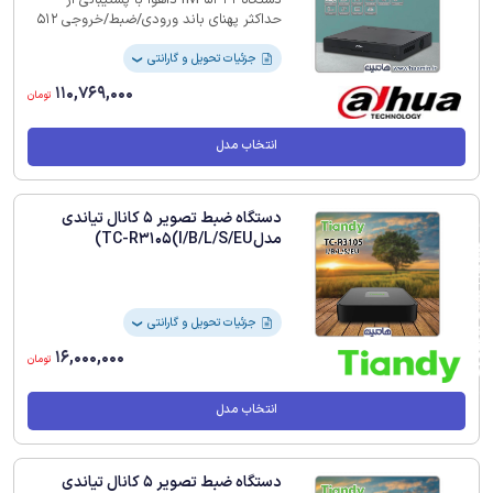
حداکثر پهنای باند ورودی/ضبط/خروجی 512
مگابیت بر ثانیه دارای 32 کانال اتصال
دوربین تحت شبکه برای نظارت تصویری
جزئیات تحویل و گارانتی
❯
پیشرفته استفاده می‌شود
110,769,000
تومان
انتخاب مدل
دستگاه ضبط تصویر 5 کانال تیاندی
مدلTC-R3105(I/B/L/S/EU)
فیلترهای لیست محصولات
جزئیات تحویل و گارانتی
❯
16,000,000
تومان
انتخاب مدل
دستگاه ضبط تصویر 5 کانال تیاندی