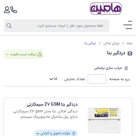
دزدگیر بتا
خانه
دزدگیر اماکن
دزدگیر بتا
دریافت لیست قیمت
مرتب سازی براساس
برو به صفحه :
تعداد نمایش :
18
دزدگیر بتا Z7 GSM سیمکارتی
دزدگیر اماکن بتا مدل z7 gsm سیم‌کارتی
دارای پنل سانترال مانیتورینگ سیستم
حفاظتی، تعریف 10 ریموت، امکان نامگذاری
زون‌ها، ذخیره و کنترل 200 عملکرد، شماره
تلفن و ارسال گزارش به همراه زمان است
جزئیات تحویل و گارانتی
❯