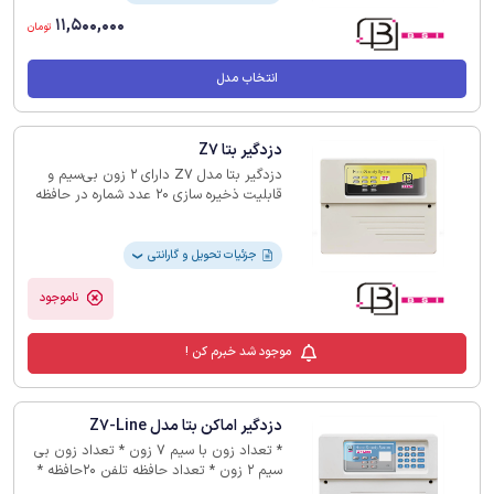
11,500,000
تومان
انتخاب مدل
دزدگیر بتا Z7
دزدگیر بتا مدل Z7 دارای 2 زون بی‌سیم و
قابلیت ذخیره سازی 20 عدد شماره در حافظه
است که با گارنتی 12 ماهه هم اکنون از
هامین قابلیت ثبت سفارش دارد
جزئیات تحویل و گارانتی
❯
ناموجود
موجود شد خبرم کن !
دزدگیر اماکن بتا مدل Z7-Line
* تعداد زون با سیم 7 زون * تعداد زون بی
سیم 2 زون * تعداد حافظه تلفن 20حافظه *
گارانتی 12 ماهه