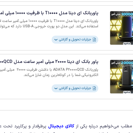
این ویژگی‌های ایمنی، حفاظت از پاوربانک و دستگاه های متصل را
پاوربانک ای دیتا مدل T10000 با ظرفیت 10000 میلی آمپر ساعت
پاوربانک ای دیتا مدل T10000 با ظرفی
استفاده می‌کند. این مدل دو پو
حداکثر خروجی هر پورت 5 ولت /
microUSB با شدت جریان 2 آمپر در ولتا
جزئیات تحویل و گارانتی
❯
ضخامت فقط 15 میلی‌متر است. این پاوربانک فاقد فناوری ش
روزمره و معمولی مناسب است.
پاور بانک ای دیتا 20000 میلی آمپر ساعت مدل P20000QCD
پاوربانک ‏TA P20000QCD
الکترونیکی شما را در کوتاه‌ترین زمان شارژ می‌کند.‏
جزئیات تحویل و گارانتی
❯
مطلب می‌خواهیم درباره یکی از
کالای دیجیتال
پرطرفدار و پرکاربرد تحت 