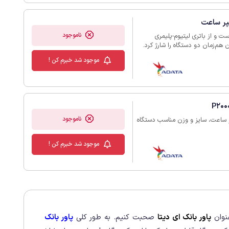
 تضمین می‌کند.
ناموجود
ت 10000 میلی آمپر ساعت است و از باتری لیتیوم-پلیمری
رت خروجی USB-A دارد که می‌توان هم‌زمان دو دستگاه را شارژ کرد.
 2 آمپر با توان 10 وات است. برای شارژ خود پاوربانک، یک ورودی
موجود شد خبرم کن !
ژ 5 ولت در نظر گرفته شده است. دارای طراحی باریک، با
ارژ سریع است و بیشتر برای استفاده‌های
ناموجود
ADA‏ با داشتن ظرفیت 20000‏‎ ‎‏ میلی ‏آمپر ساعت، سایز و وزن مناسب دستگاه
موجود شد خبرم کن !
عنوان
پاور بانک ای دیتا
صحبت کنیم. به طور کلی
پاور بانک‌