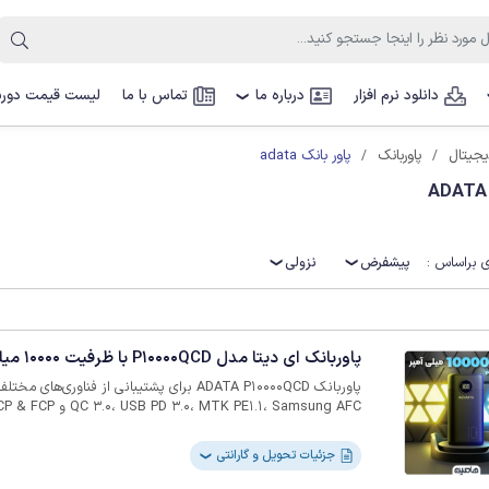
دانلود نرم افزار
درباره ما
تماس با ما
لیست قیمت دوربی
❯
پاور بانک adata
یجیتال
پاوربانک
 براساس :
پیشفرض
نزولی
پاوربانک ای دیتا مدل P10000QCD با ظرفیت 10000 میلی آمپر ساعت
دارای پورت e-C
جزئیات تحویل و گارانتی
❯