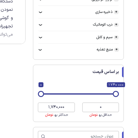
نمودن گ
ذخیره سازی
و گوشی 
درب اتوماتیک
تجهیزات
می‌توانی
سیم و کابل
منبع تغذیه
بر اساس قیمت
0
1 740 000
حداقل به
تومان
حداکثر به
تومان