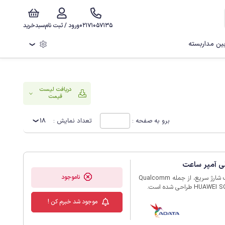
02171057135
ورود / ثبت نام
سبدخرید
ن مداربسته
❯
دریافت لیست
قیمت
برو به صفحه :
تعداد نمایش :
18
ناموجود
پاوربانک ADATA P10000QCD برای پشتیبانی از فناوری‌های مختلف شارژ سریع، از جمله Qualcomm
QC 3.0، USB PD 3.0، MTK PE1.1، Samsung AFC و HUAWEI SCP & FCP طراحی شده است.
USB Typ است. با سه پورت شارژ سریع USB، کاربران می‌توانند همزمان چندین
موجود شد خبرم کن !
دستگاه را با سرعتی سریع شارژ کنند. از لحاظ ایمنی، شامل حفاظت در برابر جریان اضافه (OCP)،
حفاظت از اضافه ولتاژ (OVP)، حفاظت در برابر دمای بیش از حد (OTP)، حفاظت در برابر اتصال
کوتاه (SCP)، حفاظت در برابر تخلیه بیش از حد (ODP) و حفاظت از شارژ بیش از حد (OCP) است.