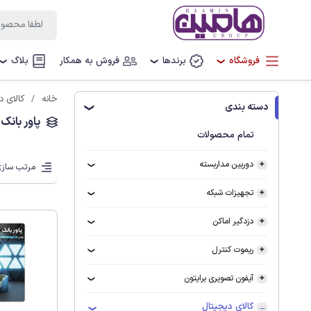
فروشگاه
برندها
فروش به همکار
بلاگ
❯
❯
❯
خانه
کالای د
دسته بندی
❯
پاور بانک ADATA
تمام محصولات
دوربین مداربسته
مرتب سازی
تجهیزات شبکه
دزدگیر اماکن
ریموت کنترل
آیفون تصویری برایتون
کالای دیجیتال