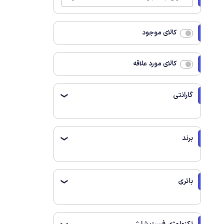
کالای موجود
کالای مورد علاقه
گارانتی
❯
برند
❯
باتری
❯