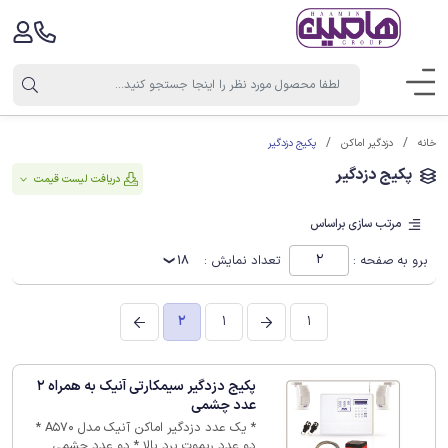
پکیج دزدگیر
خانه
دزدگیر اماکن
پکیج دزدگیر
دریافت لیست قیمت
مرتب سازی براساس
برو به صفحه :
تعداد نمایش :
18
2
1
1
پکیج دزدگیر سیمکارتی آنیک به همراه 2
عدد چشمی
* یک عدد دزدگیر اماکن آنیک مدل A570 *
دو عدد ریموت برد بالا * دو عدد چشمی