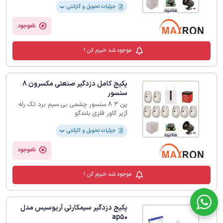
جزئیات تحویل و گارانتی
❯
ناموجود
موجود شد خبرم کن !
پکیج کامل دزدگیر صنعتی مکسرون 8
سنسور
پن 3 8 سنسور چشمی بی سیم برد تک رله
آژیر کاور فلزی بلندگو
جزئیات تحویل و گارانتی
❯
ناموجود
موجود شد خبرم کن !
پکیج دزدگیر سیمکارتی آریوسیس مدل
ap50