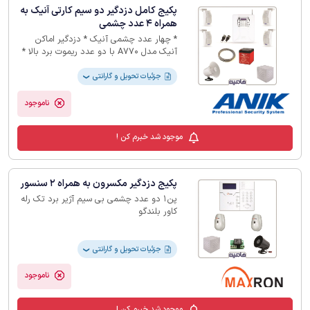
پکیج کامل دزدگیر دو سیم کارتی آنیک به
همراه 4 عدد چشمی
* چهار عدد چشمی آنیک * دزدگیر اماکن
آنیک مدل A770 با دو عدد ریموت برد بالا *
باتری 4.5 آمپر * بلندگو * کاور فلزی بلندگو *
20متر سیم 2 زوج
جزئیات تحویل و گارانتی
❯
ناموجود
موجود شد خبرم کن !
پکیج دزدگیر مکسرون به همراه 2 سنسور
پن1 دو عدد چشمی بی سیم آژیر برد تک رله
کاور بلندگو
جزئیات تحویل و گارانتی
❯
ناموجود
موجود شد خبرم کن !