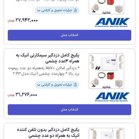
آنیک * باتری 4.5 آمپر * بلندگو * کاور فلزی
بلندگو * 10 متر سیم 2 زوج
جزئیات تحویل و گارانتی
❯
27,942,000
تومان
انتخاب مدل
پکیج کامل دزدگیر سیمکارتی آنیک به
همراه 4عدد چشمی
* دزدگیر اماکن A570 به‌همراه دو عدد ریموت
برد بالا * چهارعدد چشمی آنیک مدل P3 *
باتری 4.5 آمپر * بلندگو * کاور فلزی بلندگو *
20 متر سیم دوزوج
جزئیات تحویل و گارانتی
❯
31,276,000
تومان
انتخاب مدل
پکیج کامل دزدگیر بدون تلفن کننده
آنیک به همراه دو عدد چشمی