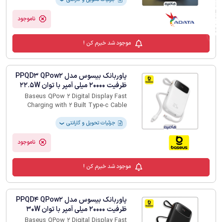
فیلترهای لیست محصولات
ناموجود
موجود شد خبرم کن !
پاوربانک بیسوس مدل PPQD3 QPow2
ظرفیت 20000 میلی آمپر با توان 22.5W
Baseus QPow 2 Digital Display Fast
Charging with 2 Built Type-c Cable
20000mAh 22.5W
جزئیات تحویل و گارانتی
❯
ناموجود
موجود شد خبرم کن !
پاوربانک بیسوس مدل PPQD4 QPow2
ظرفیت 20000 میلی آمپر با توان 30W
Baseus QPow 2 Digital Display Fast