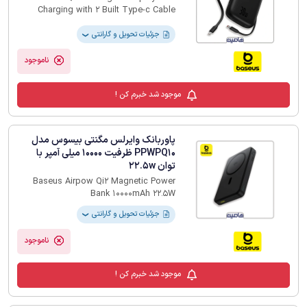
Charging with 2 Built Type-c Cable
20000mAh 30W / دارای دو کابل رابط Type
C / فاقد کابل لایتنینگ اپل
جزئیات تحویل و گارانتی
❯
ناموجود
موجود شد خبرم کن !
پاوربانک وایرلس مگنتی بیسوس مدل
PPWPQ10 ظرفیت 10000 میلی آمپر با
توان 22.5w
Baseus Airpow Qi2 Magnetic Power
Bank 10000mAh 22.5W
جزئیات تحویل و گارانتی
❯
ناموجود
موجود شد خبرم کن !