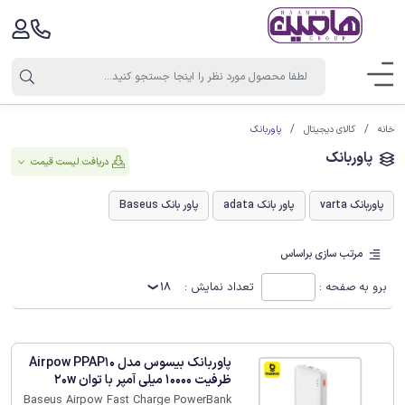
پاوربانک
خانه
کالای دیجیتال
پاوربانک
دریافت لیست قیمت
پاوربانک varta
پاور بانک adata
پاور بانک Baseus
مرتب سازی براساس
برو به صفحه :
تعداد نمایش :
18
پاوربانک بیسوس مدل Airpow PPAP10
ظرفیت 10000 میلی آمپر با توان 20w
Baseus Airpow Fast Charge PowerBank