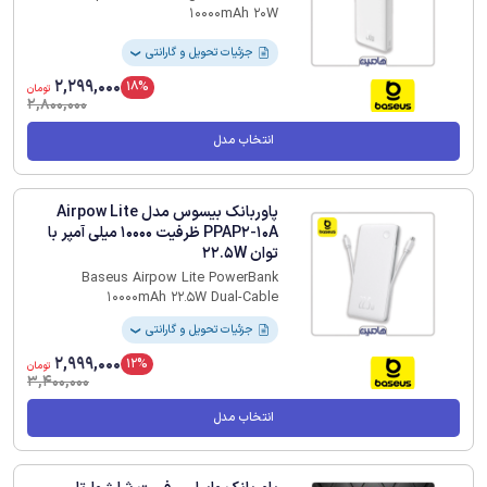
10000mAh 20W
جزئیات تحویل و گارانتی
❯
2,299,000
18%
تومان
2,800,000
انتخاب مدل
پاوربانک بیسوس مدل Airpow Lite
PPAP2-10A ظرفیت 10000 میلی آمپر با
توان 22.5W
Baseus Airpow Lite PowerBank
10000mAh 22.5W Dual-Cable
جزئیات تحویل و گارانتی
❯
2,999,000
12%
تومان
3,400,000
انتخاب مدل