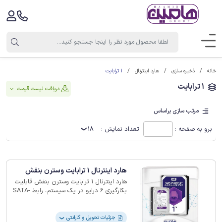
1 ترابایت
خانه
ذخیره سازی
هارد اینترنال
1 ترابایت
دریافت لیست قیمت
مرتب سازی براساس
برو به صفحه :
تعداد نمایش :
18
هارد اینترنال 1 ترابایت وسترن بنفش
هارد اینترنال 1 ترابایت وسترن بنفش قابلیت‌
بکارگیری 6 درایو در یک سیستم، رابط ‏SATA-
6‎، کش 64 مگ و همچنین پشتیبانی ‏همزمان
از 32 دوربین را دارا است. ⭐️ثبت سفارش با
گارانتی‌های 1 سال (ریفر) و 2 سال⭐️
جزئیات تحویل و گارانتی
❯