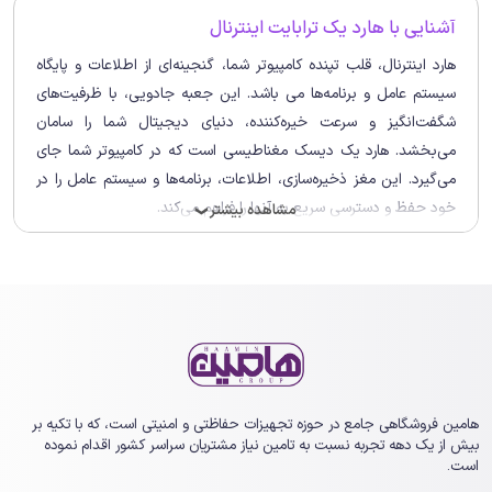
آشنایی با هارد یک ترابایت اینترنال
هارد اینترنال، قلب تپنده‌ کامپیوتر شما، گنجینه‌ای از اطلاعات و پایگاه
سیستم عامل و برنامه‌ها می باشد. این جعبه‌ جادویی، با ظرفیت‌های
شگفت‌انگیز و سرعت خیره‌کننده، دنیای دیجیتال شما را سامان
می‌بخشد. هارد یک دیسک مغناطیسی است که در کامپیوتر شما جای
می‌گیرد. این مغز ذخیره‌سازی، اطلاعات، برنامه‌ها و سیستم عامل را در
خود حفظ و دسترسی سریع به آنها را فراهم می‌کند.
مشاهده بیشتر
❯
در واقع هارد از صفحات مغناطیسی تشکیل شده که اطلاعات روی آن
ذخیره می‌شود. بازوی مکانیکی با سر خواندن و نوشتن، اطلاعات را روی
صفحات ثبت و بازیابی خواهد کرد. در تعریف دیگر می توان گفت که
هارد اینترنال، مرکز ثقل ذخیره‌سازی اطلاعات در کامپیوتر است. سیستم
عامل، برنامه‌ها، فایل‌های شخصی و اسناد شما، همگی در آغوش امن
هارد اینترنال آرام می‌گیرند.
هامین فروشگاهی جامع در حوزه تجهیزات حفاظتی و امنیتی است، که با تکیه بر
در دنیای امروز که اطلاعات و داده‌ها حکم طلا را دارند، هارد به عنوان
بیش از یک ‏دهه تجربه نسبت به تامین نیاز مشتریان سراسر کشور اقدام نموده
است.
مخزن این گنجینه‌های ارزشمند، نقشی حیاتی ایفا می‌کند. اما
قیمت