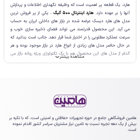
هارد، یک قطعه پر اهمیت است که وظیفه نگهداری اطلاعات و پردازش
آنها را بر عهده دارد.
هارد اینترنال 500 گیگ
، یکی از پر فروش ترین
مدل های هارد دیسک عرضه شده در بازار های داخلی ایران به حساب
می آید. این محصول قدرتمند می تواند فضای ذخیره سازی خوب و
سرعت عملکرد مطلوبی را در اختیار شما قرار دهد. جالب است بدانید که
در حال حاضر مدل های زیادی از انواع هارد در بازار موجود بوده و هر
کدام از مدل های این محصول هم با یک تکنولوژی ویژه روانه بازار می
مشاهده بیشتر
❯
شوند. خرید بهترین انواع هارد مسئله ای است که می تواند روی سرعت
کامپیوتر شما به صورت مستقیم تاثیر گذار باشد. البته که با کیفیت ترین
انواع هارد دیسک، همراه با تعرفه های متنوعی در اختیار مشتریان قرار می
گیرند. با ما همراه شوید تا عوامل موثر روی
قیمت هارد اینترنال پانصد
گیگابایت
را مورد بررسی قرار دهیم.
هامین فروشگاهی جامع در حوزه تجهیزات حفاظتی و امنیتی است، که با تکیه بر
بیش از یک ‏دهه تجربه نسبت به تامین نیاز مشتریان سراسر کشور اقدام نموده
است.