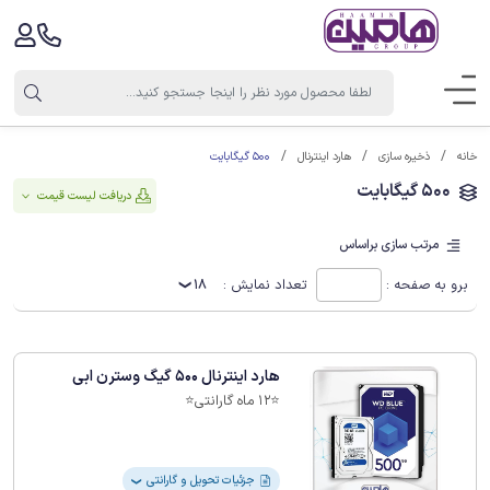
500 گیگابایت
خانه
ذخیره سازی
هارد اینترنال
500 گیگابایت
دریافت لیست قیمت
مرتب سازی براساس
برو به صفحه :
تعداد نمایش :
18
هارد اینترنال 500 گیگ وسترن ابی
⭐️12 ماه گارانتی⭐️
جزئیات تحویل و گارانتی
❯