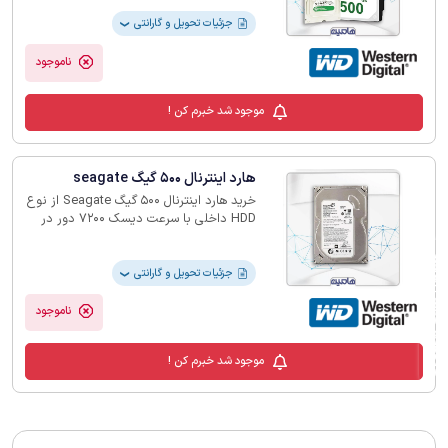
جزئیات تحویل و گارانتی
❯
ناموجود
موجود شد خبرم کن !
هارد اینترنال 500 گیگ seagate
خرید هارد اینترنال 500 گیگ‎ Seagate ‎از نوع
‏HDD‏ داخلی با سرعت دیسک 7200 دور در
دقیقه، رابط ‏SATA-3‎‏ و بهره مندی از
‏تکنولوژی پیشرفته را پس از بررسی لیست
فیلترهای لیست محصولات
قیمت بروز از سایت هامین انجام دهید.‏
جزئیات تحویل و گارانتی
❯
⭐️گارانتی 12 ماه⭐️
ناموجود
موجود شد خبرم کن !