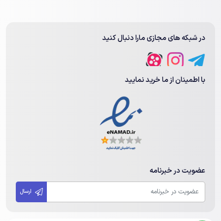
در شبکه های مجازی مارا دنبال کنید
ضرورت استفاده از هارد اینترنال 500 گیگ
قبل از پرداختن به
قیمت هارد اینترنال 500 گیگ
و عوامل موثر روی آن،
با اطمینان از ما خرید نمایید
بیایید به ضرورت استفاده از این کالا نگاهی بیندازیم. هارد دیسک یکی از
قطعات پر اهمیت به کار رفته در ساخت کامپیوتر های شخصی به
حساب می آید. بدون استفاده از هارد دیسک، امکان لود کردن سیستم
عامل و ذخیره سازی اطلاعات وجود ندارد. هارد یا حافظه می تواند برای
ذخیره دیتای مختلفی مورد استفاده قرار گیرد.
هارد دیسک می تواند روی اجزای مختلفی از کامپیوتر شما موثر باشد. از
عضویت در خبرنامه
سرعت پردازش گرفته تا قدرت عملکردی کامپیوتر همگی جزو مواردی
هستند که تحت تاثیر انواع هارد دیسک قرار می گیرند. به خاطر داشته
ارسال
باشید که در حال حاضر مدل های زیادی از انواع هارد دیسک در بازار
موجود بوده و هر کدام از این مدل ها نیز با یک سری تکنولوژی های ویژه