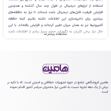
استفاده از ابزارهای دیجیتال در طول چند سال گذشته و همچنین
افزایش ظرفیت فایل‌های دیجیتال باعث شده‌اند تا نیاز به حافظه‌های
بیشتری برای ذخیره‌سازی این اطلاعات داشته باشیم. البته حافظه
کامپیوترها نیز به همان میزان تغییر کرده‌اند و افزایش یافته‌اند. با این
حال نیاز برخی کاربران به نگهداری حجم بسیار زیادی از اطلاعات باعث
مشاهده بیشتر
❯
می‌شود تا به فکر خرید هارد اکسترنال یک ترابایت باشند.
زمانی که به فکر خرید
هارد اکسترنال 1 ترابایت
باشید، فاکتورها و
گزینه‌های مختلفی پیش روی شما وجود خواهند داشت که ممکن است
شما را در انتخاب بهترین گزینه برای خرید هارد 1 ترابایت اکسترنال
سردرگم سازند. ازاین‌رو ممکن است سؤالاتی همچون موارد پیش رو در
ذهن شما به‌عنوان یک خریدار هارد یک ترابایت اکسترنال وجود داشته
باشند. اگر شما هم می‌خواهید با پاسخ چنین سؤالات احتمالی در هنگام
هامین فروشگاهی جامع در حوزه تجهیزات حفاظتی و امنیتی است، که با تکیه بر
خرید
هارد اکسترنال 1 ترابایت
آشنا شوید، از شما دعوت می‌کنیم تا به
بیش از یک ‏دهه تجربه نسبت به تامین نیاز مشتریان سراسر کشور اقدام نموده
است.
مطالعه ادامه این راهنما بپردازید.