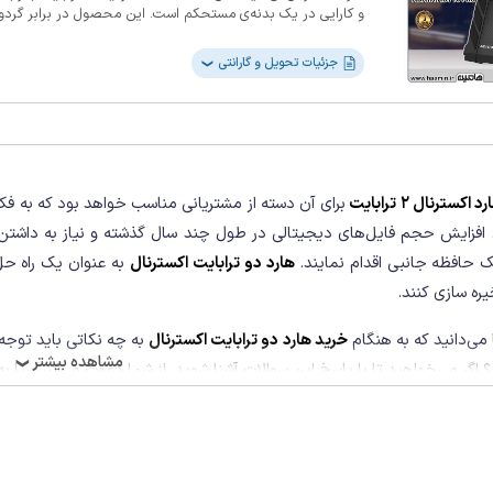
سقوط از ارتفاع 1.5 متری تأیید کرده‌اند. همچنین، ساختار 
جزئیات تحویل و گارانتی
❯
جاذب ضربه و پوسته‌ی سخت پلاستیکی، از درایو به‌خوبی محافظ
مدیریت کابل منظم نیز از دیگر ویژگی‌های این هارد مقاوم است.
اکسترنال 2 ترابایت
برای آن دسته از مشتریانی مناسب خواهد بود که به ف
افزایش حجم فایل‌های دیجیتالی در طول چند سال گذشته و نیاز به داشتن مح
 حافظه جانبی اقدام نمایند.
هارد دو ترابایت اکسترنال
به عنوان یک راه حل
یره سازی کنند.
 می‌دانید که به هنگام
خرید هارد دو ترابایت اکسترنال
به چه نکاتی باید توجه 
مشاهده بیشتر
 اگر می‌خواهید تا با پاسخ این سوالات آشنا شوید، از شما دعوت می‌کنیم تا ب
❯
د هارد اکسترنال 2TB به چه نکاتی توجه کنیم؟‎