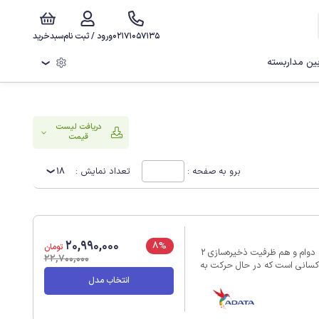
02171057135
ورود / ثبت نام
سبدخرید
ن مداربسته
❯
دریافت لیست
قیمت
برو به صفحه :
تعداد نمایش :
18
20,990,000
8%
تومان
هارد اکسترنال ADATA HD330 به‌گونه‌ای طراحی شده است که هم دوام و هم ظرفیت ذخیره‌سازی 2
22,700,000
ای کسانی است که در حال حرکت به
. در سه رنگ مشکی، آبی و قرمز موجود است. گنجاندن
انتخاب مدل
یا افتادن تصادفی ایمن باقی
مزگذاری AES 256 بیتی سازگار است و از داده‌های شما در برابر
دسترسی غیرمجاز محافظت می‌کند. با رابط USB 3.2 Gen1، با سرعت 5 گیگابیت در ثانیه، انتقال