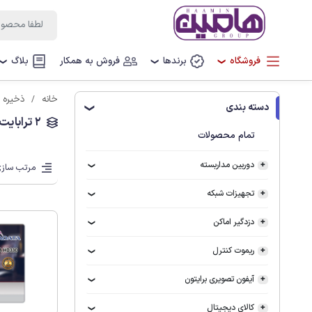
فروشگاه
برندها
فروش به همکار
بلاگ
❯
❯
❯
خانه
ذخیره 
دسته بندی
❯
2 ترابایت
تمام محصولات
دوربین مداربسته
مرتب سازی
تجهیزات شبکه
دزدگیر اماکن
ریموت کنترل
آیفون تصویری برایتون
کالای دیجیتال