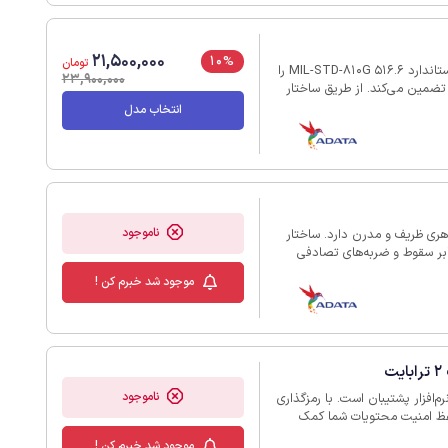
21,500,000
10%
تومان
هارد اکسترنال ADATA HD680 با ظرفیت ذخیره‌سازی 2 ترابایت، استاندارد MIL-STD-810G 516.6 را
23,900,000
تضمین می‌کند. از طریق ساختار
1 متری است و حفاظتی قوی برای داده‌های شما در برابر
انتخاب مدل
ی یک شیار در اطراف پوسته خود
برای مدیریت آسان کابل است که یک راه‌حل ذخیره‌سازی مرتب برای کابل USB قابل جدا شدن ارائه
 نشانگر قرمز هنگام تشخیص ضربه
مالی داده‌های خود آگاه شوید. با
ناموجود
AD با ظرفیت ذخیره‌سازی 2 ترابایت ظاهری ظریف و مدرن دارد. ساختار
رابر سقوط و ضربه‌های تصادفی
مقاومت کند که محافظت قابل‌اعتمادی را برای داده‌های شما فراهم می‌کند. با رابط SuperSpeed
موجود شد خبرم کن !
USB 3.2 ، انتقال فایل‌ها سریع و کارآمد است و سرعتی تا 5 گیگابیت بر ثانیه ارائه می‌دهد.
سطح مقاوم در برابر خراش ماندگاری آن را بالاتر می‌برد. برای امنیت بیشتر، دارای رمزگذاری 256 بیتی
ت می‌کند. علیرغم ساختار مستحکم،
ناموجود
رفیت 2 ترابایت مجهز به نرم‌افزار پشتیبان است. با رمزگذاری
 عبور، به حفظ امنیت محتویات شما کمک
 وصل کرده و به دستگاه مدنظر
موجود شد خبرم کن !