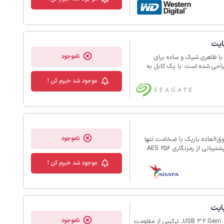
Supe گیگابیت در ثانیه)، می‌توانید به‌سرعت از همه چیز
ناموجود
Expansion Po سیگیت با ظرفیت 2 ترابایت با ظاهری شیک و ساده برای
احی شده است. با یک کابل به
ها کردن در آن به‌راحتی ذخیره
موجود شد خبرم کن !
ها را برایتان فراهم می‌کند. بعلاوه، با اغلب
ناموجود
ا ظرفیت 2 ترابایت، طراحی فوق‌العاده باریک با ضخامت تنها
10.3 میلی‌متر و وزن حدود 150 گرم دارد. ویژگی‌های امنیتی نظیر پشتیبانی از رمزنگاری AES 256
بیتی و سیستم محافظت از شوک، داده‌های شما را ایمن نگه می‌دارد. بعلاوه، با رابط USB 3.2 Gen 1
موجود شد خبرم کن !
ایی دارد و نرم‌افزار کاربردی Backup ToGo نیز به‌صورت رایگان قابل دانلود است.
علاوه‌براین، این محصول با استفاده از 35 درصد پلاستیک بازیافتی ساخته شده و با کاهش 48
سته‌بندی آن نیز از مواد
ناموجود
هارد اکسترنال ای دیتا مدل HD710 PRO ظرفیت 2 ترابایت با رابط USB 3.2 Gen1، ترکیبی از مقاومت