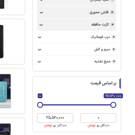
فلش مموری
کارت حافظه
درب اتوماتیک
سیم و کابل
منبع تغذیه
بر اساس قیمت
0
25 560 000
حداقل به
تومان
حداکثر به
تومان