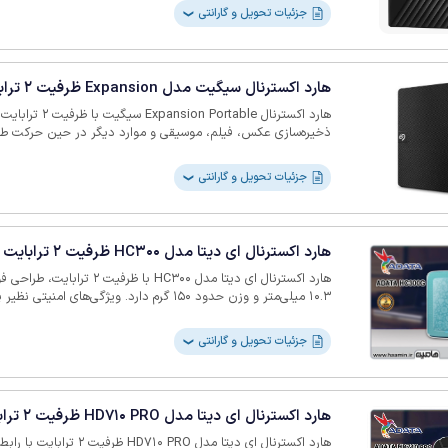
متصل نمایید. با پورت rSpeed USB (5
جزئیات تحویل و گارانتی
❯
نسخه پشتیبان تهیه نمایید.
هارد اکسترنال سیگیت مدل Expansion ظرفیت 2 ترابایت
هارد اکسترنال rtable
ذخیره‌سازی عکس، فیلم، موسیقی و موارد دیگر در حین حرکت طر
دستگاه مدنظر شما متصل شده و می‌توانید فایل‌ها را با کشیدن و ر
نمایید. دارای پورت USB 3.0 است که انتقال سریع داده‌
جزئیات تحویل و گارانتی
❯
ویندوزها و سیستم‌های macOS سازگار است.
هارد اکسترنال ای دیتا مدل HC300 ظرفیت 2 ترابایت
هارد اکسترنال ای دیتا مدل HC300 ب
سرعت انتقال بال
جزئیات تحویل و گارانتی
❯
درصدی انتشار کربن، قدمی در راستای حفظ طبیعت برداشته است. ب
تاییدشده توسط FSC™ تهیه شده است.
هارد اکسترنال ای دیتا مدل HD710 PRO ظرفیت 2 ترابایت