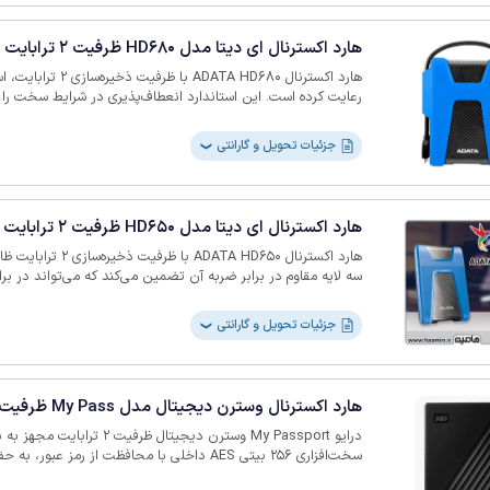
فایل‌ها سریع و کارآمد است. بعلاوه، دارای ابعاد جمع‌وجور 132.7x88.9x16.2mm است.
هارد اکسترنال ای دیتا مدل HD680 ظرفیت 2 ترابایت
رعایت کرده است. این استاندارد انعطاف‌پذیری در شرایط سخت را 
سه لایه قادر به تحمل سقوط از ارتفاع .22
سقوط و ضربه‌های تصادفی ایجاد می‌کند. برای راحتی بیشتر، دارا
جزئیات تحویل و گارانتی
❯
می‌دهد. بعلاوه، به سنسورهای شوک مجهز شده است. با یک چراغ
یا لرزش به شما هشدار می‌دهد و به شما کمک می‌کند از خطرات احت
سازگاری رمزگذاری 256 بیتی AES، داده‌های شما امن مانده و از دسترسی غیرمجاز محافظت می‌شوند.
هارد اکسترنال ای دیتا مدل HD650 ظرفیت 2 ترابایت
هارد اکسترنال ATA HD650
سه لایه مقاوم در برابر ضربه آن تضمین می‌کند که می‌تواند در ب
Gen1
جزئیات تحویل و گارانتی
❯
AES است که از داده‌های شما در برابر دسترسی غیرمجاز محافظ
دارای ابعاد جمع‌وجور 121x81x21mm است که برای نیازهای ذخیره‌سازی در حال حرکت ایده‌آل است.
هارد اکسترنال وسترن دیجیتال مدل My Pass ظرفیت 2 ترابایت
درایو My Passport وسترن دیجیتال ظ
سخت‌افزاری 256 بیتی AES داخلی با محافظت از رمز
می‌کند. برای استفاده از این هارد اکسترنال کافیست کابل را به آن