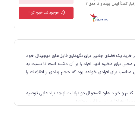
و کارایی در یک بدنه‌ی مستحکم است. این محصول در برابر گردوغبار کاملاً ایمن بوده و تا عمق 2
متری آب به مدت 60 دقیقه دوام می‌آورد. تست‌های MIL-STD-810G 516.6 مقاومت آن را در برابر
موجود شد خبرم کن !
سه‌لایه شامل پوشش سیلیکونی، لایه‌ی
ت می‌کند. فناوری سنجش لرزش و
کر خرید یک فضای جانبی برای نگهداری فایل‌های دیجیتال خود
لی برای ذخیره آنها، افراد را بر آن داشته است تا نسبت به
 مناسب برای افرادی خواهد بود که حجم زیادی از اطلاعات را
کنیم و خرید هارد اکسترنال دو ترابایت از چه برندهایی توصیه
ه مطالعه ادامه این مطلب بپردازید