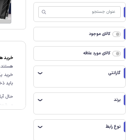
کالای موجود
کالای مورد علاقه
خرید هارد 
هستند. 
گارانتی
❯
خرید یک
باید ذخ
حال آیا
برند
❯
می‌شود؟
نوع رابط
❯
به هنگام خری