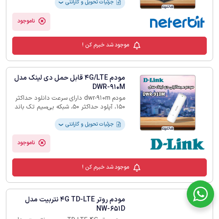
جزئیات تحویل و گارانتی
❯
ناموجود
موجود شد خبرم کن !
مودم 4G/LTE قابل حمل دی لینک مدل
DWR-910M
مودم ‏dwr-910m‎‏ دارای سرعت دانلود حداکثر
150، آپلود حداکثر 50، شبکه بی‌سیم تک باند
حداکثر 300 مگابیت بر ثانیه، باتری و آنتن
‏داخلی و ... است.‏
جزئیات تحویل و گارانتی
❯
ناموجود
موجود شد خبرم کن !
مودم روتر 4G TD-LTE نتربیت مدل
NW-651D