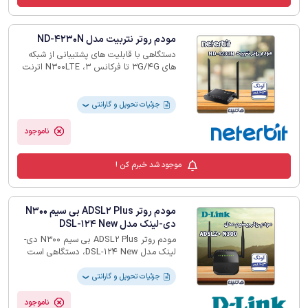
مودم روتر نتربیت مدل ND-4230N
دستگاهی با قابلیت های پشتیبانی از شبکه
های 3G/4G تا فرکانس N300LTE ،3 اترنت
10/100 ، نصب و راه اندازی آسان، فایروال
دوگانه(NAT و SPI)، رمز گذاری WPA/WPA2،
سرعت دانلود 150Mbps و سرعت آپلود
جزئیات تحویل و گارانتی
❯
50Mbps است.
ناموجود
موجود شد خبرم کن !
مودم روتر ADSL2 Plus بی سیم N300
دی-لینک مدل DSL-124 New
مودم روتر ADSL2 Plus بی سیم N300 دی-
لینک مدل DSL-124 New، دستگاهی است
که داده ها را در شبکه اینترنت مسیریابی می
کند و دارای چندین پورت است که به هرکدام
جزئیات تحویل و گارانتی
❯
یک کابل LAN متصل شده است. و یکی از
برترین شرکت های این زمینه محسوب می
ناموجود