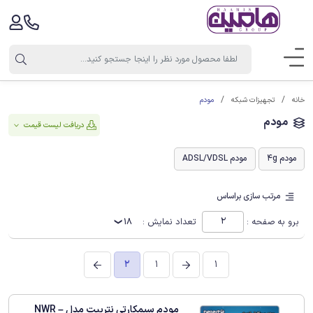
مودم
خانه
تجهیزات شبکه
مودم
دریافت لیست قیمت
مودم 4g
مودم ADSL/VDSL
مرتب سازی براساس
برو به صفحه :
تعداد نمایش :
18
2
1
1
مودم سیمکارتی نتربیت مدل NWR –