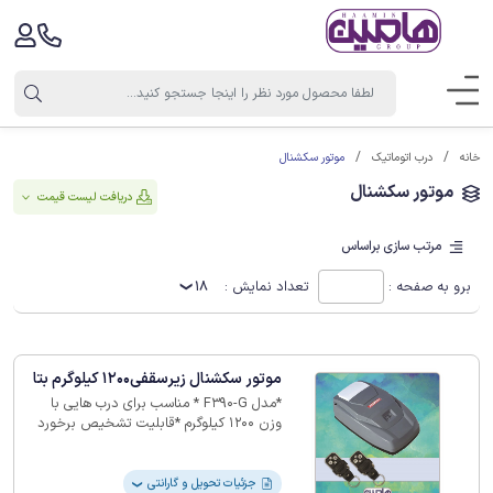
موتور سکشنال
خانه
درب اتوماتیک
موتور سکشنال
دریافت لیست قیمت
مرتب سازی براساس
برو به صفحه :
تعداد نمایش :
18
موتور سکشنال زیرسقفی1200 کیلوگرم بتا
*مدل F390-G * مناسب برای درب هایی با
وزن 1200 کیلوگرم *قابلیت تشخیص برخورد
با مانع *امکان نصب چشمی فتوسل *امکان
تنظیم مدت زمان بسته شدن اتوماتیک
*مجهز به صفحه نمایش دیجیتالی *دارای
جزئیات تحویل و گارانتی
❯