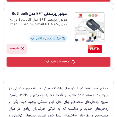
ماهه
موتور زیرسقفی BFT مدل Botticelli
موتور زیرسقفی BFT مدل Botticelli در سه
مدل Smart BT A 1250, Smart BT A 850,
BT A 650 عرضه می‌شود. این سری از
موتورهای سکشنال بی اف تی با ولتاژ 24
ولت و قدرت کششی 650، 850 و 1250
جزئیات تحویل و گارانتی
❯
نیوتن، امکان نصب روی درب‌هایی با ابعاد
به‌ترتیب 10، 13 و 16 مترمربع را دارند. تمامی
ناموجود
مدل‌ها به سیستم توقف دقیق با انکودر، قفل
مکانیکی، واکنش ایمن D-Track و قابلیت
موجود شد خبرم کن !
کاهش سرعت در انتهای مسیر مجهز هستند.
مدل‌های 650 و 850 قابلیت انجام 50 سیکل
روزانه را دارند و حداکثر سرعت بازشو آن‌ها با
ریل تسمه‌ای 240 میلی‌متر بر ثانیه و با ریل
زنجیری 210 میلی‌متر بر ثانیه است. مدل
1250 با توان بالاتر، تا 100 سیکل در روز را
ممکن است شما نیز از درب‌های پارکینگ سنتی که به صورت دستی باز
پشتیبانی می‌کند و حداکثر سرعت بازشو آن با
ریل زنجیری برابر با 190 میلی‌متر بر ثانیه
می‌شوند خسته شده باشید و قصد تجربه جدیدی را داشته باشید.
است.
امروزه راه‌حل‌های مختلفی برای حل این مشکل وجود دارد. یکی از
راه‌حل‌های جدید و مناسب که به تازگی طرفداران زیادی در میان
مهندسین و طراحان ساختمان پیدا کرده است، درب‌های کرکره‌ای و