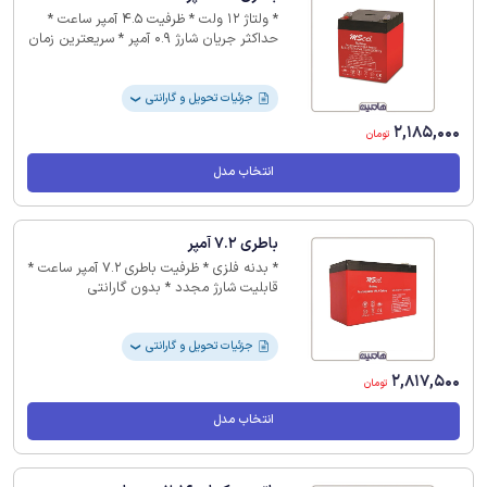
* ولتاژ 12 ولت * ظرفیت 4.5 آمپر ساعت *
حداکثر جریان شارژ 0.9 آمپر * سریعترین زمان
شارژ حدود 2 تا 5 ساعت * مناسب برای کاربرد
یو پی اس(UPS)، موتور سیکلت، سیستم
های اعلام سرقت اماکن،... * بدون گارانتی
جزئیات تحویل و گارانتی
❯
2,185,000
تومان
انتخاب مدل
باطری 7.2 آمپر
* بدنه فلزی * ظرفیت باطری 7.2 آمپر ساعت *
قابلیت شارژ مجدد * بدون گارانتی
جزئیات تحویل و گارانتی
❯
2,817,500
تومان
انتخاب مدل