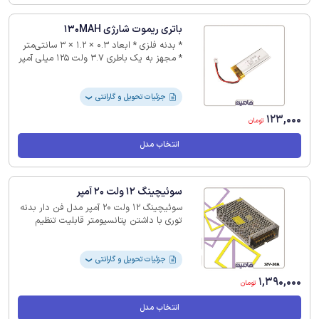
باتری ریموت شارژی 130MAH
* بدنه فلزی * ابعاد 0.3 × 1.2 × 3 سانتی‌متر
* مجهز به یک باطری 3.7 ولت 125 میلی آمپر
لیتیومی * قابل شارژ از طریق شارژر فندکی *
تکنولوژی لیتیومی * بدون گارانتی
جزئیات تحویل و گارانتی
❯
123,000
تومان
انتخاب مدل
سوئیچینگ 12 ولت 20 آمپر
سوئیچینگ 12 ولت 20 آمپر مدل فن دار بدنه
توری با داشتن پتانسیومتر قابلیت تنظیم
تغذیه برق 220 تا 110 ولت ac و فرکانس
50/60 هرتز را دارد.
جزئیات تحویل و گارانتی
❯
1,390,000
تومان
انتخاب مدل