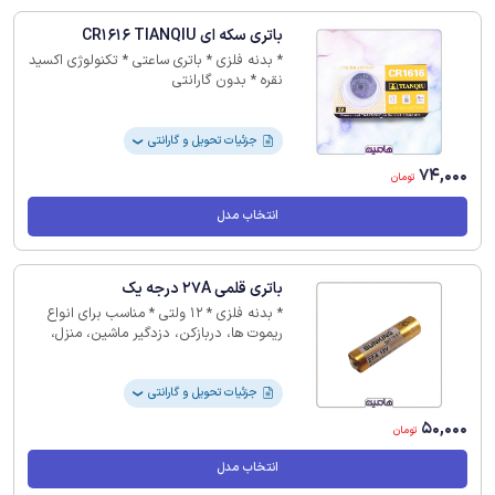
باتری سکه ای CR1616 TIANQIU
* بدنه فلزی * باتری ساعتی * تکنولوژی اکسید
نقره * بدون گارانتی
جزئیات تحویل و گارانتی
❯
74,000
تومان
انتخاب مدل
باتری قلمی 27A درجه یک
* بدنه فلزی * 12 ولتی * مناسب برای انواع
ریموت ها، دربازکن، دزدگیر ماشین، منزل،
فندک * بدون گارانتی
جزئیات تحویل و گارانتی
❯
50,000
تومان
انتخاب مدل