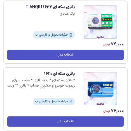
باتری سکه ای TIANQIU 1632
یک عددی
جزئیات تحویل و گارانتی
❯
74,000
تومان
انتخاب مدل
باتری سکه ای 1620
* باتری سکه ای * بدنه فلزی * مناسب برای
ریموت خودرو و ماشین حساب * باتری 3 ولت
* بدون گارانتی
جزئیات تحویل و گارانتی
❯
74,000
تومان
انتخاب مدل