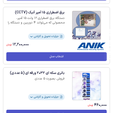
برق اضطراری 15 آمپر آنیک (CCTV)
دستگاه برق اضطراری 12 ولت 15 آمپر،
محصولی که می‌تواند 4 دوربین و دستگاه را
بدون نیاز ‏به آداپتور بطور همزمان و حتی
فیلترهای لیست محصولات
پس از قطع برق، با باتری 7 آمپر حدوداً تا 2
ساعت تامین ‏نماید.‏
جزئیات تحویل و گارانتی
❯
12,200,000
تومان
انتخاب مدل
باتری سکه ای 2032 ورقه ای (5 عددی)
فروش بصورت 5 عددی
جزئیات تحویل و گارانتی
❯
460,000
تومان