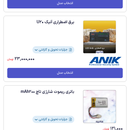
انتخاب مدل
برق اضطراری آنیک U20
جزئیات تحویل و گارانتی
❯
23,000,000
تومان
انتخاب مدل
باتری ریموت شارژی تاچ mAh200
جزئیات تحویل و گارانتی
❯
121,000
تومان