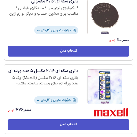
باتری سکه ای 2016 معمولی
* تکنولوژی لیتیومی * ماندگاری طولانی *
مناسب برای ماشین حساب و دیگر لوازم ازین
قبیل * ولتاژ 3 ولت * بدون گارانتی
جزئیات تحویل و گارانتی
❯
50,000
تومان
انتخاب مدل
باتری سکه ای 2016 مکسل 5 عدد ورقه ای
باتری سکه ای 2016 مکسل (Maxell) پک 5
عدد ورقه ای برای ریموت، ساعت، ماشین
حساب و غیره کاربرد فراوان دارد، همچنین
دارای ولتاژ 3 ولت، قطر 20 میلیمتر و
ضخامت 1.6 میلیمتر است.
جزئیات تحویل و گارانتی
❯
476,000
تومان
انتخاب مدل