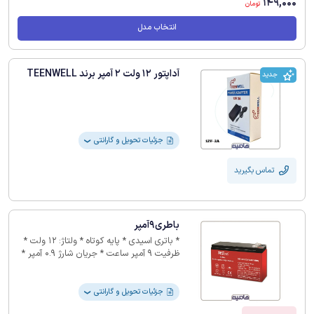
149,000
تومان
انتخاب مدل
آداپتور 12 ولت 2 آمپر برند TEENWELL
جدید
جزئیات تحویل و گارانتی
❯
تماس بگیرید
باطری9آمپر
* باتری اسیدی * پایه کوتاه * ولتاژ: 12 ولت *
ظرفیت 9 آمپر ساعت * جریان شارژ 0.9 آمپر *
بدون گارانتی
جزئیات تحویل و گارانتی
❯