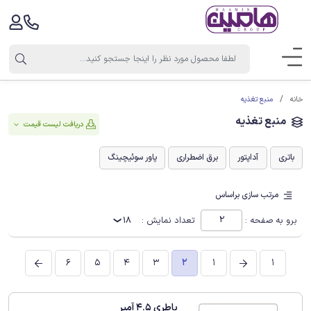
منبع تغذیه
خانه
منبع تغذیه
دریافت لیست قیمت
باتری
آداپتور
برق اضطراری
پاور سوئیچینگ
مرتب سازی براساس
برو به صفحه :
تعداد نمایش :
18
6
5
4
3
2
1
1
باطری 4.5 آمپر