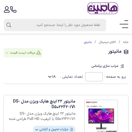
مانیتور
خانه
کالای دیجیتال
مانیتور
دریافت لیست قیمت
مرتب سازی براساس
برو به صفحه :
تعداد نمایش :
18
مانیتور 22 اینچ هایک ویژن مدل DS-
D5022F2-1V1
مانیتور 22 اینچ هایک ویژن مدل DS-
D5022F2-1V1 با کیفیت Full HD طراحی شده
است. نرخ به‌روزرسانی آن به 75 هرتز می‌رسد
که تصاویر متحرک را نسبت به مانیتورهای
جزئیات تحویل و گارانتی
❯