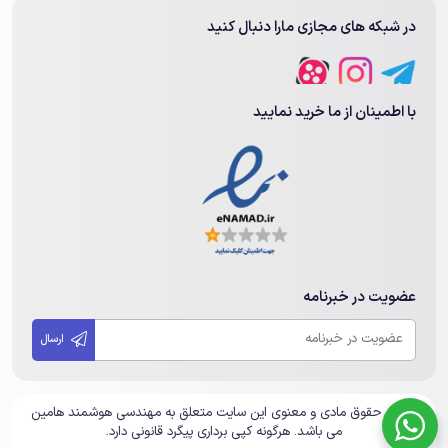
شما می‌توانید با توجه به حوزه‌ی فعالیت خود، ایده آل ترین و بهترین
در شبکه های مجازی مارا دنبال کنید
انواع نمایشگر کامپیوتر را خریداری نموده و آن را مورداستفاده قرار دهید.
در نظر داشته باشید که نمایشگرهای کامپیوتر با توجه به طراحی و
ویژگی‌هایی که دارند، به انواع مختلفی دسته‌بندی می‌شوند. بنابراین
با اطمینان از ما خرید نمایید
قبل از نهایی کردن سفارش مدنظرتان، راجع به انواع تجهیزات یادشده
اطلاعات دقیقی را به دست آورید. بهترین انواع نمایشگرهای کامپیوتر بر
اساس نوع پنل عبارت‌اند از:
- IPS:
پنل های آی پی اس از بهترین انواع پنل های مورداستفاده در
طراحی مانیتورها هستند. توجه داشته باشید که پنل های آی پی اس
می‌توانند باکیفیت‌ترین رنگ‌ها و بیشترین کنتراست‌ها را تولید کنند. از
عضویت در خبرنامه
سوی دیگر با افزایش زاویه دید کاربران، کیفیت رنگ‌های تولیدشده در پنل
مذکور به‌هیچ‌عنوان کاهش پیدا نمی‌کند. گرافیست‌ها می‌توانند با خیال
ارسال
آسوده از نمایشگر کامپیوتر آی پی اس استفاده کنند. از مهم‌ترین معایب
مربوط به پنل مذکور می‌توان به طولانی بودن مدت‌زمان پاسخگویی آن
اشاره کرد. بنابراین گیمرها نمی‌توانند به‌راحتی از تجهیزات یادشده
تمامی حقوق مادی و معنوی این سایت متعلق به مهندسی هوشمند هامین
استفاده نمایند.
می باشد. هرگونه کپی برداری پیگرد قانونی دارد.