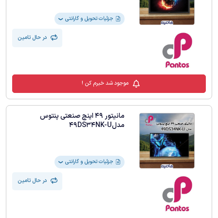
جزئیات تحویل و گارانتی
❯
در حال تامین
موجود شد خبرم کن !
مانیتور 49 اینچ صنعتی پنتوس
مدل49DS34NK-U
جزئیات تحویل و گارانتی
❯
در حال تامین