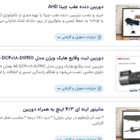
دوربین دنده عقب چیتا AHD
یا 1080p به حفظ ایمنی و جلوگیری از بروز حادثه کمک شایانی می‌نماید
جزئیات تحویل و گارانتی
❯
دوربین ثبت وقایع هایک ویژن مدل AE-DC4018-D1PRO
جلوی ماشین نصب می‌شود و هنگام رانندگی، مسیر و اتفاقات را ضب
به خودرو وارد شود، سنسور G-Sensor به‌صور
محصول بیشتر برای افرادی کاربرد دارد که می‌خواهند هنگام رانند
جزئیات تحویل و گارانتی
اتفاقات جاده داشته باشند. 
❯
افقی 103 درجه و مورب
اپلیکیشن ببینید یا تنظیمات را تغییر دهید. همچنین میکروفون و 
حافظه تا 256 گیگابایت ضبط می‌کند.
مانیتور آینه ای 4/3 اینچ به همراه دوربین
گارانتی
جزئیات تحویل و گارانتی
❯