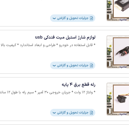
جزئیات تحویل و گارانتی
❯
لوازم شارژ استیل میت فندکی usb
* قابل استفاده در خودرو * طراحی و ابعاد استاندارد * کیفیت بالا * قدرت شارژ خوب * بدون گارانتی
جزئیات تحویل و گارانتی
❯
رله قطع برق 4 پایه
* ولتاژ 12 ولت * جریان خروجی 30 آمپر * سیم رله با طول 12 سانتی متر * بدون گارانتی
جزئیات تحویل و گارانتی
❯