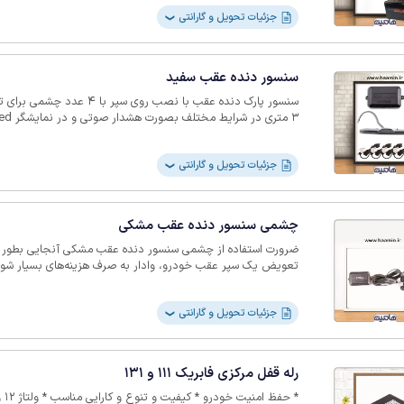
جزئیات تحویل و گارانتی
❯
سنسور دنده عقب سفید
3 متری در شرایط مختلف بصورت هشدار صوتی و در نمایشگر led به راننده کمک می‌کند.
جزئیات تحویل و گارانتی
❯
چشمی سنسور دنده عقب مشکی
ضرورت استفاده از چشمی سنسور دنده عقب مشکی آنجایی بطور
تعویض یک سپر عقب خودرو، وادار به صرف هزینه‌های بسیار شوی
جزئیات تحویل و گارانتی
❯
رله قفل مرکزی فابریک 111 و 131
* حفظ امنیت خودرو * کیفیت و تنوع و کارایی مناسب * ولتاژ 12 ولت * بدون گارانتی