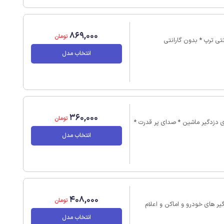
869,000
تومان
انتخاب مدل
360,000
تومان
* آژیر شش صدا * مناسب برای فضای بیرونی * قابل استفاده برروی دزدگیر ماشین * صدای پر قدرت *
انتخاب مدل
408,000
تومان
باز و بلند * برای هشدار دزدگیر های خودرو و اماکن و اعلام
انتخاب مدل