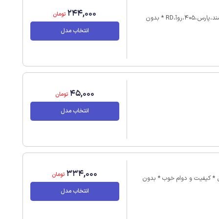
244,000
تومان
* دارای سوکت فابریک * مدار ساده و بدون پیچیدگی * مناسب سمند،پارس،405،روآ،RD * بدون
انتخاب مدل
45,000
تومان
انتخاب مدل
334,000
تومان
* قابل نصب بر روی هوتای و PLC * واکنش در برابر ضربه و لرزش * کیفیت و دوام خوب * بدون
انتخاب مدل