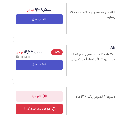
938,500
تومان
خرید و نصب دوربین دنده عقب چیتا با بهره مندی از تکنولوژی AHD و ارائه تصاویر با کیفیت 720p
انتخاب مدل
12,250,000
18%
تومان
دوربین ثبت وقایع هایک ویژن مدل AE-DC4018-D1PRO همان Dash Cam است، یعنی روی شیشه
15,000,000
ط می‌کند. اگر تصادف یا ضربه‌ای
ت خودکار ویدئو را ذخیره می‌کند تا پاک نشود. این
انتخاب مدل
گی، مدرکی از مسیر، تصادف یا
این مدل با کیفیت 1440P فیلم‌برداری می‌کند. زاویه دید باز (زاویه دید
 122 درجه) دارد و از طریق Wi-Fi به موبایل وصل می‌شود تا فیلم‌ها را داخل
اسپیکر داخلی دارد و روی کارت
ناموجود
* ضد آب (مقاوم در برابر بارش) * دید 170 درجه * مناسب تمام خودروها * تصویر رنگی * 12 ماه
موجود شد خبرم کن !