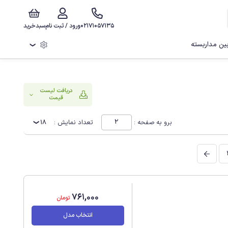
02171057135
ورود / ثبت نام
سبدخرید
ن مداربسته
❯
دریافت لیست
قیمت
برو به صفحه :
تعداد نمایش :
18
761,000
تومان
انتخاب مدل