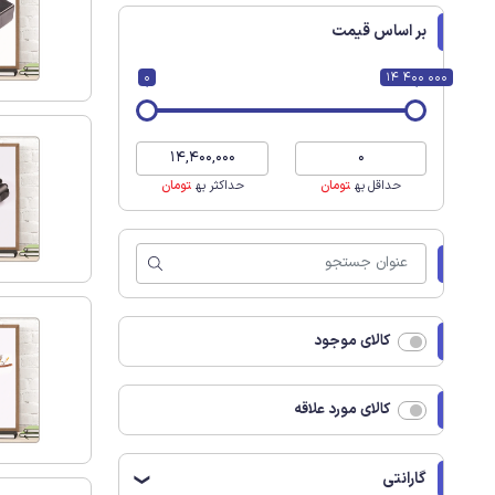
بر اساس قیمت
0
14 400 000
حداقل به
تومان
حداکثر به
تومان
کالای موجود
کالای مورد علاقه
گارانتی
❯