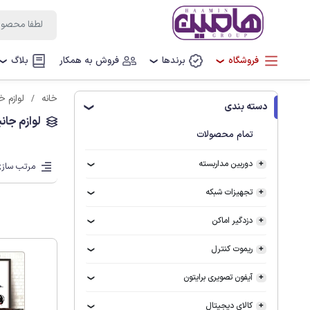
فروشگاه
برندها
فروش به همکار
بلاگ
❯
❯
❯
خانه
لوازم خ
دسته بندی
❯
لوازم جان
تمام محصولات
دوربین مداربسته
مرتب سازی
تجهیزات شبکه
دزدگیر اماکن
ریموت کنترل
آیفون تصویری برایتون
کالای دیجیتال