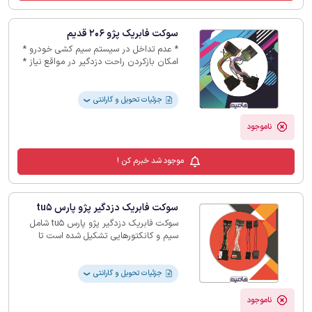
سوکت فابریک پژو 206 قدیم
* عدم تداخل در سیستم سیم کشی خودرو *
امکان بازکردن راحت دزدگیر در مواقع نیاز *
نصب بسیار سریع و راحت * قابل نصب روی
خودرو206 قدیم
جزئیات تحویل و گارانتی
❯
ناموجود
موجود شد خبرم کن !
سوکت فابریک دزدگیر پژو پارس tu5
سوکت فابریک دزدگیر پژو پارس tu5 شامل
سیم و کانکتورهایی تشکیل شده است تا
اتصال استاندارد دزدگیر به سیستم برق به
‏سیم‌های اصلی صورت گیرد.‏
جزئیات تحویل و گارانتی
❯
ناموجود