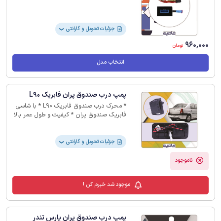
جزئیات تحویل و گارانتی
❯
960,000
تومان
انتخاب مدل
پمپ درب صندوق پران فابریک L90
* محرک درب صندوق فابریک L90 * با شاسی
فابریک صندوق پران * کیفیت و طول عمر بالا
* بدون گارانتی
جزئیات تحویل و گارانتی
❯
ناموجود
موجود شد خبرم کن !
پمپ درب صندوق پران پارس تندر