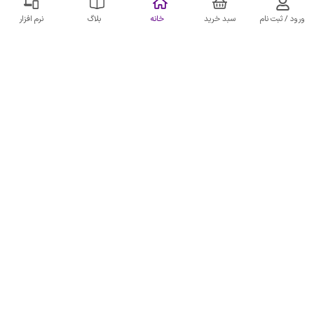
ورود / ثبت نام
سبد خرید
خانه
بلاگ
نرم افزار
ناموجود
موجود شد خبرم کن !
سوکت فابریک سه تیکه نیمه فول دزدگیر
اکومکس
سوکت فابریک 3 تیکه نیمه فول دزدگیر
اکومکس EcuMux به عنوان رابط بین سیم
کشی دزدگیر و کانکتورهای ماشین‌ پژو پارس،
206 و رانا مورد استفاده قرار می‌گیرد
جزئیات تحویل و گارانتی
❯
ناموجود
موجود شد خبرم کن !
2
1
1