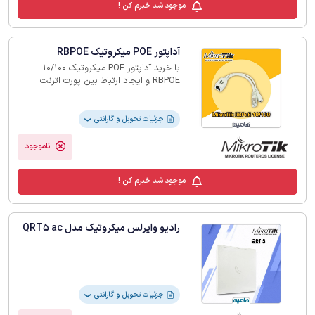
موجود شد خبرم کن !
جنس آلومینیوم دایکاست سفید رنگ
آداپتور POE میکروتیک RBPOE
با خرید آداپتور POE میکروتیک 10/100
RBPOE و ایجاد ارتباط بین پورت اترنت
تجهیزات میکروتیک و این محصول از طریق
کابل شبکه، می‌توانید دیتا و برق را به طور
همزمان انتقال دهید
جزئیات تحویل و گارانتی
❯
ناموجود
موجود شد خبرم کن !
رادیو وایرلس میکروتیک مدل QRT5 ac
جزئیات تحویل و گارانتی
❯