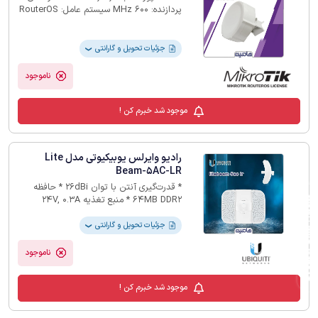
پردازنده: 600 MHz سیستم عامل: RouterOS
لایسنس 3 آن نیز می‌توانید از امکانات
بیشتری بهره‌مند شوید.
جزئیات تحویل و گارانتی
❯
ناموجود
موجود شد خبرم کن !
رادیو وایرلس یوبیکیوتی مدل Lite
Beam-5AC-LR
* قدرت‌گیری آنتن با توان 26dBi * حافظه
فیلترهای لیست محصولات
64MB DDR2 * منبع تغذیه 24V, 0.3A
Gigabit PoE Adapter * حداکثر میزان
مصرف انرژی 7W * دارای یک پورت
جزئیات تحویل و گارانتی
❯
10/100/1000 اترنت
ناموجود
موجود شد خبرم کن !