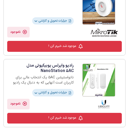
جزئیات تحویل و گارانتی
❯
ناموجود
موجود شد خبرم کن !
رادیو وایرلس یوبیکیوتی مدل
NanoStation 5AC
نانواستیشن 5AC یک انتخاب عالی برای
کاربران است آنهایی که به دنبال یک رادیو
وایرلس نقطه به نقطه با برد دور، پهنای باند
بالا و قیمت مناسب هستند
جزئیات تحویل و گارانتی
❯
ناموجود
موجود شد خبرم کن !