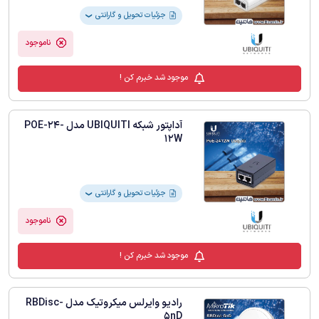
جزئیات تحویل و گارانتی
❯
ناموجود
موجود شد خبرم کن !
آداپتور شبکه UBIQUITI مدل POE-24-
12W
جزئیات تحویل و گارانتی
❯
ناموجود
موجود شد خبرم کن !
رادیو وایرلس میکروتیک مدل RBDisc-
5nD