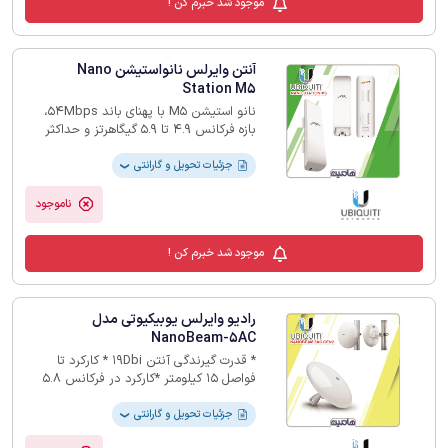
موجود شد خبرم کن !
آنتن وایرلس نانواستیشن Nano
Station M5
نانو استیشن ‏M5‎‏ با پهنای باند ‏Mbps‏54،
بازه فرکانس 4.9 تا 5.9 گیگاهرتز و حداکثر
توان ارسالی ‏‎14dbm‏ امکان تبدیل کابل شبکه
به ‏سیگنال‌های رادیو را تا برد حداکثر 10
جزئیات تحویل و گارانتی
❯
کیلومتر فراهم می‌نماید.‏
ناموجود
موجود شد خبرم کن !
رادیو وایرلس یوبیکیوتی مدل
NanoBeam-5AC
* قدرت گیرندگی آنتن 19Dbi * کارکرد تا
فواصل 15 کیلومتر *کارکرد در فرکانس 5.8
گیگاهرتز * استفاده در لینکهای Ptp و Ptmp *
قابلیت تبادل اطلاعات تا 450Mbps * دارا
جزئیات تحویل و گارانتی
❯
بودن یک پورت 10/100/1000با قابلیت POE