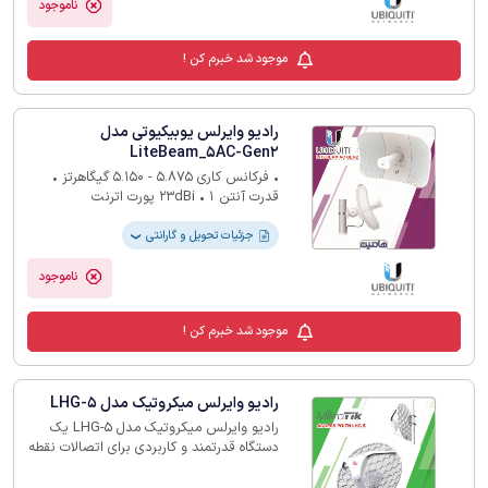
ناموجود
موجود شد خبرم کن !
رادیو وایرلس یوبیکیوتی مدل
LiteBeam_5AC-Gen2
• فرکانس کاری 5.875 - 5.150 گیگاهرتز •
قدرت آنتن 23dBi • 1 پورت اترنت
10/100/1000Mbps • دارای قابلیت PoE •
استاندارد وایرلس 802.11ac • فاصله کارکرد
جزئیات تحویل و گارانتی
❯
15 کیلومتر • مصرف برق تا 7 وات • منبع
تغذیه آداپتور 24V /0.3A • دارای کیت Pole-
ناموجود
Mount
موجود شد خبرم کن !
رادیو وایرلس میکروتیک مدل LHG-5
رادیو وایرلس میکروتیک مدل LHG-5 یک
دستگاه قدرتمند و کاربردی برای اتصالات نقطه
به نقطه (PtP) و استفاده به‌عنوان CPE است.
محدوده فرکانس 5 گیگاهرتز است و تقویت