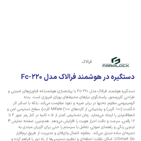
فرالاک
دستگیره در هوشمند فرالاک مدل Fc-220
دستگیره هوشمند فرالاک مدل Fc-220 با پیاده‌سازی هوشمندانه فناوری‌های امنیتی و
طراحی کاربرمحور، پاسخگوی نیازهای محیط‌های پویای امروزی است. بدنه
آلومینیومی مقاوم، نه‌تنها در برابر ضربه و نفوذ مقاومت می‌کند، بلکه با اسکنر اثر
انگشت (100 کاربر) و پشتیبانی از کارت‌های Mifare (100 کارت)، سطح دسترسی امن و
انعطاف‌پذیر را ایجاد می‌نماید. زمان تشخیص کمتر از 0.5 ثانیه در کنار رمز عبور 6 تا
12 رقمی، سرعت و دقت احراز هویت را افزایش می‌دهد. همچنین، صفحه نمایش 4
اینچی رنگی و راهنمای صوتی، تعامل با سیستم را حتی برای کاربران مبتدی به
تجربه‌ای ساده تبدیل می‌کند. بعلاوه، اتصال وای‌فای و مدیریت از طریق نرم‌افزار
USmart Go، امکان نظارت لحظه‌ای و تنظیم دسترسی‌ها از راه دور را فراهم کرده و