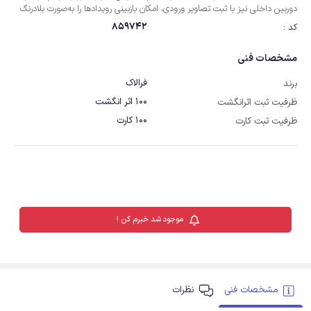
دوربین داخلی نیز با ثبت تصاویر ورودی، امکان بازبینی رویدادها را به‌صورت بلادرنگ
اضافه می‌کند. علاوه‌براین، باتری 4200 میلی‌آمپرساعتی با عمر طولانی، همراه با 2
859742
کد :
کلید مکانیکی (همراه با قفل کلیدی فولاد ضدزنگ) به‌عنوان راهکار جایگزین، در نظر
گرفته شده است.
مشخصات فنی
فرالاک
برند
100 اثر انگشت
ظرفیت ثبت اثرانگشت
100 کارت
ظرفیت ثبت کارت
موجود شد خبرم کن !
مشخصات فنی
نظرات