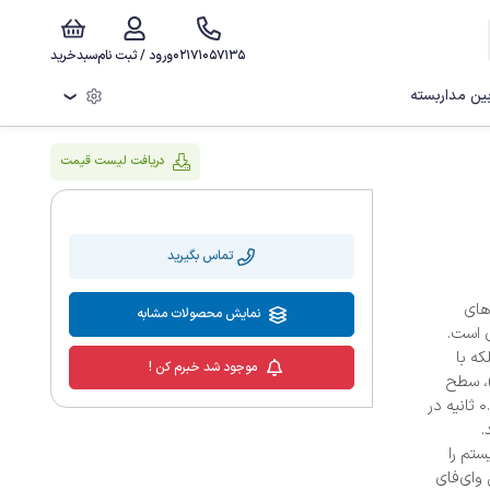
02171057135
ورود / ثبت نام
سبدخرید
ن مداربسته
❯
دریافت لیست قیمت
تماس بگیرید
وری‌های
نمایش محصولات مشابه
ی است.
که با
موجود شد خبرم کن !
بانی از کارت‌های Mifare (100 کارت)، سطح
دسترسی امن و انعطاف‌پذیر را ایجاد می‌نماید. زمان تشخیص کمتر از 0.5 ثانیه در
.
سیستم را
 وای‌فای