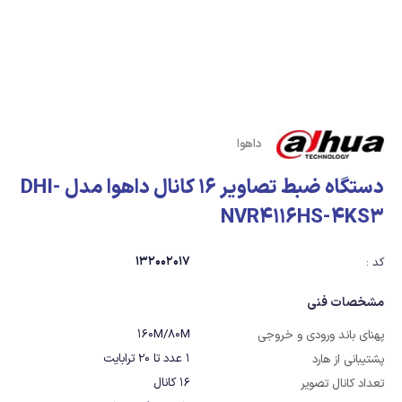
داهوا
دستگاه ضبط تصاویر 16 کانال داهوا مدل DHI-
NVR4116HS-4KS3
132002017
کد :
مشخصات فنی
160M/80M
پهنای باند ورودی و خروجی
1 عدد تا 20 ترابایت
پشتیبانی از هارد
16 کانال
تعداد کانال تصویر