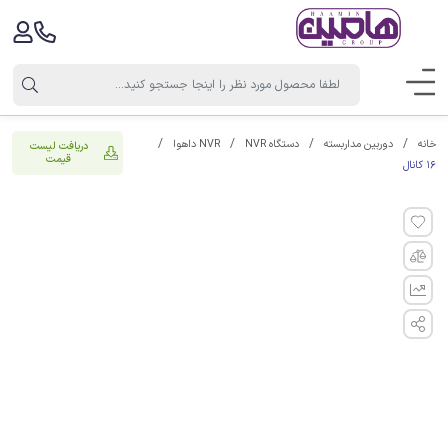
خانه
دوربین مداربسته
دستگاه NVR
NVR داهوا
دریافت لیست
قیمت
16 کانال