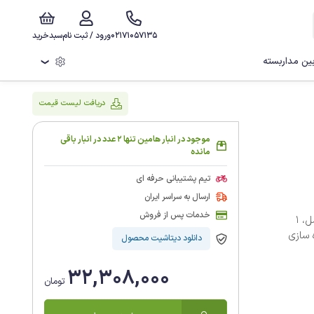
02171057135
ورود / ثبت نام
سبدخرید
ن مداربسته
❯
دریافت لیست قیمت
موجود در انبار هامین تنها 2 عدد در انبار باقی
مانده
تیم پشتیبانی حرفه ای
ارسال به سراسر ایران
خدمات پس از فروش
دستگاه nvr 4116 داهوا دارای 16 کانال تحت شبکه تا کیفیت 8 مگاپیکسل، 1
ت ذخیره سازی
دانلود دیتاشیت محصول
32,308,000
تومان