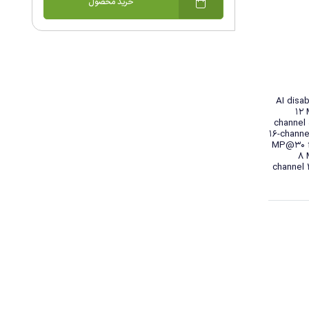
خرید محصول
AI disa
12 
channel
16-channe
MP@30 fp
8 
channel 