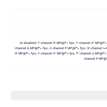
AI disabled: 2-channel 16 MP@30 fps; 2-channel 12 MP@30
channel 5 MP@30 fps; 8-channel 4 MP@30 fps; 16-channel 108
16 MP@30 fps; 2-channel 12 MP@30 fps; 3-channel 8 MP@30 
channel 4 MP@3