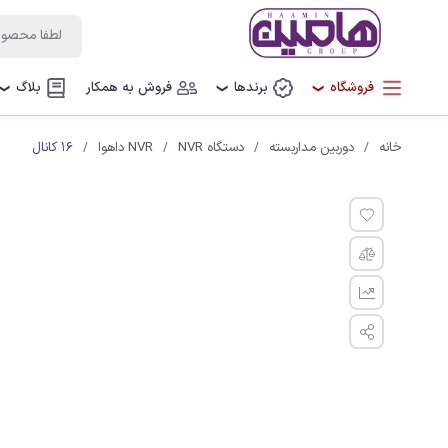
فروشگاه
برندها
فروش به همکار
بلاگ
❯
❯
❯
16 کانال
خانه
دوربین مداربسته
دستگاه NVR
NVR داهوا