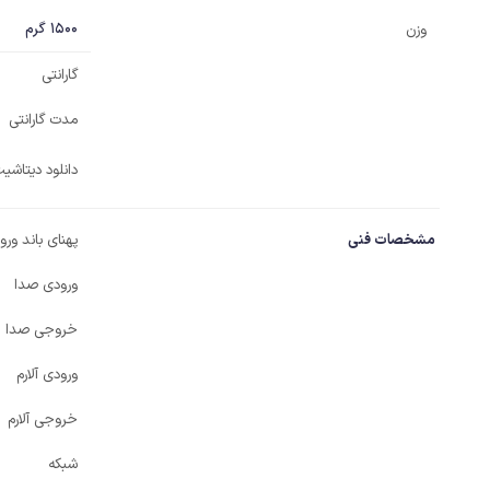
1500 گرم
وزن
گارانتی
مدت گارانتی
دانلود دیتاش
مشخصات فنی
پهنای باند ور
ورودی صدا
خروجی صدا
ورودی آلارم
خروجی آلارم
شبکه