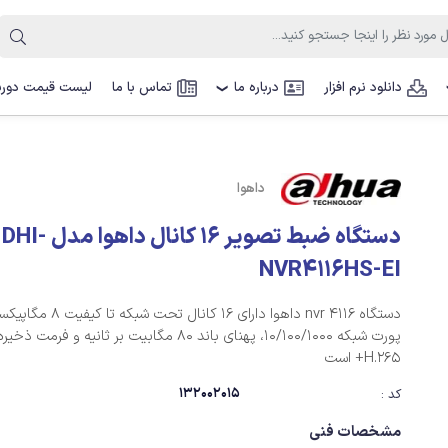
دانلود نرم افزار
درباره ما
تماس با ما
لیست قیمت دوربی
❯
داهوا
دستگاه ضبط تصویر 16 کانال داهوا مدل DHI-
NVR4116HS-EI
پورت شبکه 10/100/1000، پهنای باند 80 مگابیت بر ثانیه و فرم
H.265+ است
132002015
کد :
مشخصات فنی