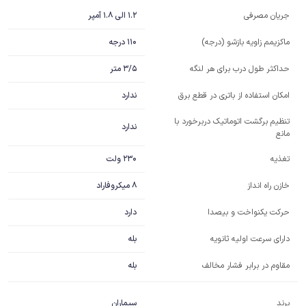
1.2 الی 1.8 آمپر
جریان مصرفی
110 درجه
ماکزیمم زاویه بازشو (درجه)
3/5 متر
حداکثر طول درب برای هر لنگه
ندارد
امکان استفاده از باتری در قطع برق
تنظیم برگشت اتوماتیک دربرخورد با
ندارد
مانع
230 ولت
تغذیه
8 میکروفاراد
خازن راه انداز
دارد
حرکت یکنواخت و بیصدا
بله
دارای سرعت اولیه ثانویه
مقاوم در برابر فشار مخالف
بله
برند
سیماران