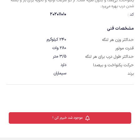
یکنواخت، بی‌صدا و بدون ضربه است. از دو سرعت اولیه و ثانویه برای باز و بسته
شدن درب بهره می‌برد.
202011010
کد :
مشخصات فنی
240 کیلوگرم
حداکثر وزن هر لنگه
280 وات
قدرت موتور
3/5 متر
حداکثر طول درب برای هر لنگه
دارد
حرکت یکنواخت و بیصدا
سیماران
برند
موجود شد خبرم کن !