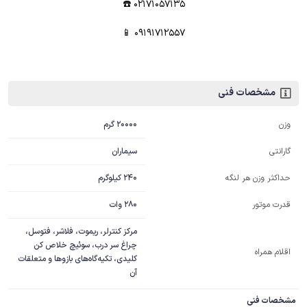
02171057135 ☎️
09191712557 📱
مشخصات فنی
20000 گرم
وزن
سیماران
گارانتی
240 کیلوگرم
حداکثر وزن هر لنگه
280 وات
قدرت موتور
مرکز کنترلر، ریموت، فلاشر، فتوسل،
چراغ سر درب، سوئیچ خلاص کن
اقلام همراه
کلیدی، تکیه‌گاه‌های بازوها و متعلقات
آن
مشخصات فنی