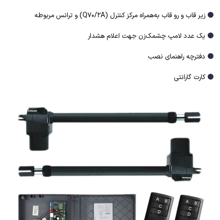
⚫
زیر قاب و رو قاب به‌همراه مرکز کنترل (Q70/2A) و ترانس مربوطه
⚫
یک عدد لامپ چشمک‌زن جهت اعلام هشدار
⚫
دفترچه راهنمای نصب
⚫
کارت گارانتی