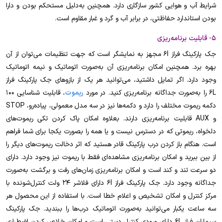
شرایط آب و هوایی کشور سازگاری دارد. همچنین به‌دلیل مستحکم بودن و دارا
بودن استاندارد حفاظتی، در برابر آب و گرد و غبار مقاوم است.
5- قابلیت‌ برنامه‌ریزی
جک پارکینگ فراز 6l مجهز به نمایشگر است که جهت تنظیمات می‌توان از آن
بهره برد. همچنین امکان برنامه‌ریزی آن به‌صورت اتوماتیک و نیمه اتوماتیک
وجود دارد. اگر تمایل داشتید،
می‌توانید
هر یک از بازوهای جک پارکینگ فراز
6L را به‌صورت جداگانه برنامه‌ریزی کنید. در مورد
ریموت
، قابلیت شناسایی 100
دکمه ریموت مختلف را دارد و دکمه‌ها نیز در سه مدل معمولی، پیاده‌رو، STOP
و AUX قابلیت برنامه‌ریزی دارند. بعلاوه امکان پاک کردن تکی ریموت‌های
دلخواه، ریموتی که در دسترس نیست و یا همه را بصورت یکجا برای شما فراهم
است. هنگام باز کردن درب پارکینگ قادر هستید که اثر دخالت ریموت‌های دیگر را
از بین ببرید و امکان برنامه‌ریزی مشاهده‌ای فقط با ریموت نیز وجود دارد. دارای
دو سرعت تند و کند است و امکان برنامه‌ریزی زمان‌های رفت و برگشت به‌صورت
جداگانه وجود دارد. جک پارکینگ فراز 6l دارای فلاشر 24 ولت کنترل‌شونده با
مرکز کنترل و امکان تشخیص و اعلام خطا است. با استفاده از این محصول هر
سه ساعت یکبار می‌توانید به‌صورت اتوماتیک درب‌ها را ببندید. جک پارکینگ
سیماران فراز 6L دارای ورودی کنترل دستی است و امکان خلاص کردن اضطراری