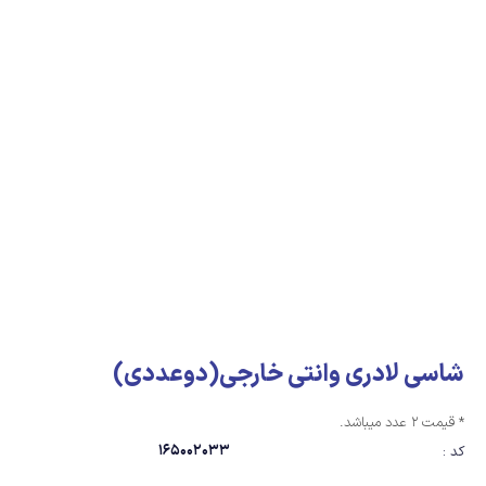
شاسی لادری وانتی خارجی(دوعددی)
* قیمت 2 عدد میباشد.
165002033
کد :