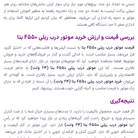
دستی به تعداد دو عدد، پیچ‌های مورد نیاز برای سوار کردن بخش‌های مختلف روی هم،
سوئی براکت لیمیت به تعداد دو عدد و یک دفترچه راهنما به منظور آموزش استفاده از
موتور و نحوه راه اندازی آن، می‌شود. همانطور که بیان کردیم این ابزارها کاملا برای راه
اندازی صفر تا صد دستگاه کافی هستند.
بررسی قیمت و ارزش خرید موتور درب ریلی F550 بتا
قیمت موتور درب ریلی F550 بتا
به نسبت آپشن‌ها و قابلیت‌هایی که در اختیار کاربرد
قرار می‌دهد، بسیار مناسب است. با اندکی گشت و گذار در فروشگاه‌های خرید و فروش
موتورها، قطعا مشاهده خواهید کرد که موتورهای موجود در بازار دارای قیمت‌های بسیار
بالاتری هستند. اما این
موتور درب ریلی F550 بتا (24 ولت)
به خاطر قیمت
اقتصادی‌تر و پایین‌تری که دارد، دارای ارزش خرید بسیار بالاتری است. به گونه‌ای که
می‌توان
خرید موتور درب ریلی F550 بتا (24 ولت)
را آن دسته از افرادی که به دنبال
یک موتور با قیمت مناسب و البته کارایی خوب هستند، پیشنهاد کنیم.
نتیجه‌گیری
اگر قصد خرید محصول باکیفیت را دارید، تا مدت‌های بسیاری خیال شما را از بابت کنترل
سیستم ورود و خروج، راحت کند، گزینه‌های زیادی در بازار پیدا خواهید کرد که در رأس
آنها
موتور درب ریلی F550 بتا (24 ولت)
قرار دارد. این موتور در کنار کیفیت و
استحکام خوبی که دارد، کاربری آسان و کارآمدی خوبی را در اختیار مالک قرار می‌دهد.