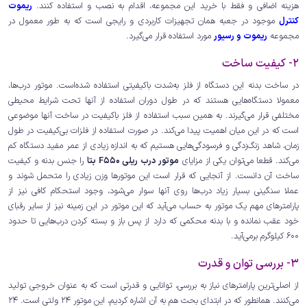
هزینه اضافی و فقط با خرید این مجموعه، اقدام به نصب و استفاده کنند.
ریموت
کنترل
موجود در جعبه همان تجهیزات کاربردی و رایجی است که به طور معمول در
مجموعه
ریموت و رسیور
مورد استفاده قرار می‌گیرد.
2- کیفیت ساخت
در ساخت بدنه این دستگاه از فلز به‌شدت باکیفیتی استفاده شده‌است. موتور درب‌ها،
معمولا دستگاه‌هایی هستند که در طول دوران استفاده از آنها تحت شرایط محیطی
مختلفی قرار می‌گیرند. به همین سبب استفاده از فلز باکیفیت در ساخت آنها موضوعی
است که در این میان اهمیت پیدا می‌کند. در صورت استفاده از فلزات بی‌کیفیت در طول
زمان، شاهد زنگ‌زدگی و فرسودگی‌هایی هستیم که به اندازه زیادی از عمر مفید دستگاه کم
می‌کند. قطعا می‌توان یکی از مزایای
موتور درب ریلی F550 بتا
را جنس بدنه و کیفیت
ساخت آن دانست. از آنجایی که قرار است این موتورها وزن زیادی را متحمل شوند و
عملا سنگینی بسیار زیاد درب‌ها روی آنها سوار می‌شود، وجود استحکام کافی نیز از
پارامترهای مهم یک موتور به حساب می‌آید که این موتور در این زمینه نیز از سایر رقبای
خود عقب نمانده و با بدنه محکمی که دارد از پس باز و بسته کردن درب‌هایی تا حدود
600 کیلوگرم برمی‌آید.
3- بررسی توان و قدرت
از اصلی‌ترین پارامترهای نیاز به بررسی، توانایی و قدرتی است که به عنوان خروجی تولید
می‌کنند. همانطور که در ابتدای بحث هم به آن اشاره کردیم، این موتور 24 ولتی است. 24