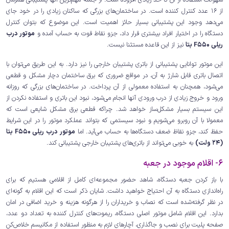
از 16 عدد کنترل کننده است. در ساختمان‌های بزرگی که ساکنان زیادی را در خود جای
می‌دهد وجود این پشتیبانی بسیار حائز اهمیت است. این موضوع که بتوان کنترل
دستگاه را در اختیار افراد بیشتری قرار داد، جزو نقاط قوت به حساب آمده و
موتور درب
ریلی F550 بتا
نیز از این قاعده مستثنا نیست.
این موتور توانایی پشتیبانی از باتری پشتیبان خارجی را نیز دارد. به این طریق می‌توان با
اتصال باتری قابل شارژ به آن، در مواقع ضروری که برق ساختمان دچار مشکل و قطعی
می‌‌شود، همچنان به استفاده معمولی از آن پرداخت. در ساختمان‌های بزرگی که روزانه
ورود و خروج زیادی از درب ورودی آنها انجام می‌شود، نبود این باتری و استفاده نکردن از
این سیستم بسیار مشکل‌ساز خواهد شد. چراکه قطعی برق مشکل شایعی است که
معمولا با آن روبرو می‌شویم و نبود سیستمی که بتواند عملکرد موتور را در این شرایط
حفظ کند، جزو نقاظ ضعف دستگاه‌ها به حساب می‌آید. اما
موتور درب ریلی F550 بتا
(24 ولت)
به خوبی می‌تواند از باتری‌های پشتیبان خارجی پشتیبانی کند.
6- اقلام موجود در جعبه
با باز کردن جعبه دستگاه، شاهد حضور مجموعه‌ای کامل از اقلامی هستیم که برای
راه‌اندازی دستگاه به آن احتیاج خواهید داشت. شایان ذکر است که این اقلام به گونه‌ای
در نظر گرفته‌شده است که نصاب و خریداران را از هرگونه هزینه و خرید اضافی در امان
بدارد. این اقلام شامل موتور اصلی دستگاه، ریموت‌های کنترل کننده به تعداد دو عدد،
صفحه پلیت برای نصب و جاگذاری، آچارهای لازم به منظور استفاده از مکانیسم خلاص‌کن