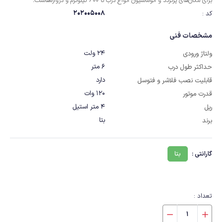
برای مکان‌های پرتردد و اتوماسیون انواع درب‌ ‏تا 600 کیلوگرم و دروازه‌هاست. ‏
202005008
کد :
مشخصات فنی
24 ولت
ولتاژ ورودی
6 متر
حداکثر طول درب
دارد
قابلیت نصب فلاشر و فتوسل
120 وات
قدرت موتور
4 متر استیل
ریل
بتا
برند
گارانتی :
بتا
تعداد :