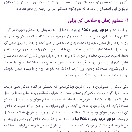
ناگهان با بسته شدن درب، به ماشین شما آسیب وارد شود. به همین سبب در بهره برداری،
می‌توان این اطمینان را داشت که هیچگونه مشکلی در این رابطه رخ نخواهد داد.
1- تنظیم زمان و خلاص کن برقی
در استفاده از
موتور ریلی F550
برای درب منازل، تنظیم زمان به سادگی صورت می‌گیرد.
تنظیم زمان به این معنی است که کامپیوتر موجود در دستگاه و تایمر بکار رفته در آن
بتواند بعد از باز شدن درب، یک مدت زمان مشخصی را صبر کرده و بعد از سپری شدن آن،
درب منزل یا ساختمان مدنظر را ببندد. این قابلیت این امکان را به مالکان می‌دهد که از
حفظ امنیت منزلشان مطمعن شوند. گاهی به خاطر خراب بودن کنترل کننده، تمام شدن
شارژ باتری آن و یا هر مورد دیگری، نتوانید به صورت دستی درب ساختمان خود را ببندید،
در این شرایط است که وجود این تایمر کمک‌کننده خواهد بود و با بسته شدن خودکار
درب از مشکلات احتمالی پیشگیری خواهدکرد.
یکی دیگر از اصلی‌ترین و پایه‌ای‌ترین ویژگی‌هایی که بایستی در تمام موتور ریلی درب‌ها
مدنطر قرار گیرد، بحث خلاص‌کن دستی است. در شرایط گوناگون و به علل مختلفی مثل
قطع شدن برق ساختمان، خرابی‌های ایجاد شده در سیستم موتور و سایر علل، ممکن
است کارکرد الکتریکی موتور مختل گردد. در این شرایط و در صورتی که سیستم خلاص
کن کارآمدی در موتور وجود نداشته‌ باشد، سیستم کنترل و ورود و خروج به شدت مختل
می‌شود.
موتور درب ریلی F550 بتا
با استفاده از مکانیسم خلاص‌کن دستی بهینه، در
این شرایط این مشکل را برطرف کرده است. به این طریق در این شرایط می‌توان با استفاده
از این مکانیسم درب را به صورت دستی باز و بسته کرد.