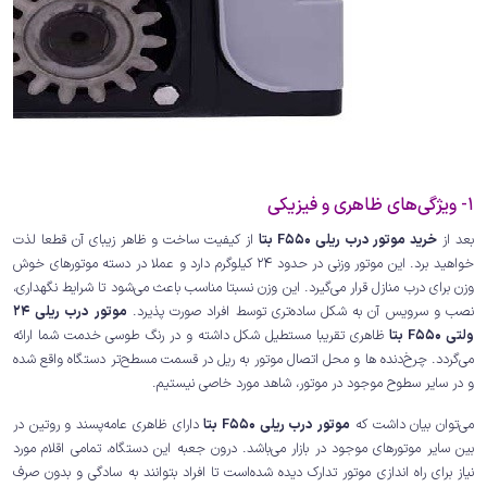
1- ویژگی‌های ظاهری و فیزیکی
بعد از
خرید موتور درب ریلی F550 بتا
از کیفیت ساخت و ظاهر زیبای آن قطعا لذت
خواهید برد. این موتور وزنی در حدود 24 کیلوگرم دارد و عملا در دسته موتورهای خوش
وزن برای درب منازل قرار می‌گیرد. این وزن نسبتا مناسب باعث می‌شود تا شرایط نگهداری،
نصب و سرویس آن به شکل ساده‌تری توسط افراد صورت پذیرد.
موتور درب ریلی 24
ولتی F550 بتا
ظاهری تقریبا مستطیل شکل داشته و در رنگ طوسی خدمت شما ارائه
می‌گردد. چرخ‌دنده ها و محل اتصال موتور به ریل در قسمت مسطح‌تر دستگاه واقع شده
و در سایر سطوح موجود در موتور، شاهد مورد خاصی نیستیم.
می‌توان بیان داشت که
موتور درب ریلی F550 بتا
دارای ظاهری عامه‌پسند و روتین در
بین سایر موتورهای موجود در بازار می‌باشد. درون جعبه این دستگاه، تمامی اقلام مورد
نیاز برای راه اندازی موتور تدارک دیده شده‌است تا افراد بتوانند به سادگی و بدون صرف