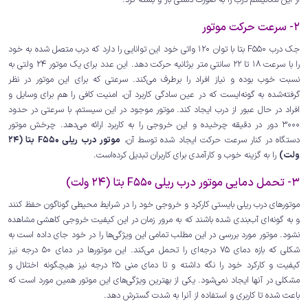
2- سرعت حرکت موتور
جک درب F550 بتا با توان 120 واتی خود این توانایی را دارد که درب متصل شده به خود
را با سرعت 18 تا 22 سانتی متر برثانیه حرکت دهد. این عدد برای یک موتور 24 ولتی به
نسبت خوب بوده و نیاز افراد را برطرف می‌کند. سرعتی که برای این موتور در نظر
گرفته‌شده به گونه‌ایست که در عین سادگی کاربرد آن، امنیت کافی را هم برای وسایل و
افراد در حال عبور از درب ایجاد کند. موتور موجود در این سیستم، با سرعتی در حدود
3000 دور در دقیقه چرخیده و این خروجی را به کاربرد ارائه می‌دهد. چرخش موتور
دستگاه در کنار سرعت حرکت ایجاد شده توسط آن،
موتور درب ریلی F550 بتا (24
ولت)
را به گزینه خوب و کارآمدی برای کاربران تبدیل کرده‌است.
3- تحمل دمایی موتور درب ریلی F550 بتا (24 ولت)
موتورهای درب ریلی بایستی کارکرد و خروجی خود را در شرایط محیطی گوناگون حفظ کنند
و به گونه‌ای آب‌بندی شده باشند که به مرور زمان در این کیفیت خروجی کاهشی مشاهده
نشود. موتور مورد بررسی در این مطلب تمامی این ویژگی‌ها را در خود جای داده است به
شکلی که بازه دمای 75 درجه‌ای را تحمل می‌کند. این موتورها در دمای 50 درجه نیز
کیفیت و کارکرد خود را نگه داشته و تا دمای منی 25 درجه نیز هیچگونه اختلال و
مشکلی در آنها ایجاد نمی‌شود. یکی از بهترین ویژگی‌های این موتور همین مورد است که
باعث شده تا کاربری و استفاده از آنرا به شدت گسترش دهد.