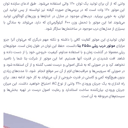
ولتی که از آن برای تولید یک توان 120 واتی استفاده می‌شود. طبق ادعای سازنده توان
این موتور 120 وات است که در بررسی‌های صورت گرفته نیز توانسته از پس تولید این
توان، به خوبی بربیاید. درب‌های موجود در منازل در اندازه‌ها و وزن‌های گوناگونی تولید
می‌شوند اما این موتور با تحمل وزن 600 کیلوگرمی‌ای که دارد، می‌تواند به سادگی با
بسیاری از مدل‌های درب موجود در ساختمان‌ها سازگار شود.
توان تولیدی این موتور کفایت کافی را داشته و نکته مهم دیگری که می‌توان آنرا جزو
مزایای
موتور درب ریلی F550 بتا
دانست، حفظ این توان در طول زمان است. موتورهای
ریلی معمولا در گذشت زمان و با استفاده مداوم، کیفیت خروجی خود را از دست داده و
شاهد افت شدیدی در قدرت آنها هستیم. اما این موتور از شرکت بتا شما را ناامید
نخواهد کرد و در صورتی که به شکل اصولی و درست نصب گشته و از آن استفاده شود و
در صورتی که سرویس‌ها و مراقبت‌های لازم از آن سر موقع انجام شود، تا مدت‌های زیادی
بدون هیچ‌گونه کمی و کاستی در قدرت خروجی از آن، می‌تواند به کار خود ادامه دهد. برای
راه اندازی به یک جریان ورودی 220 ولتی از نوع AC احتیاج خواهید داشت. این میزان
جریان ورودی، بیان‌کننده ساخت استاندارد و رعایت اصول درست در تهیه بخش‌ها و
سیستم‌های مربوطه به آن است.