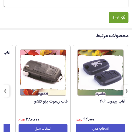
ارسال
محصولات مرتبط
قاب ریموت 206
قاب ریموت پژو تاشو
قاب ریم
280,000
94,000
تومان
تومان
انتخاب مدل
انتخاب مدل