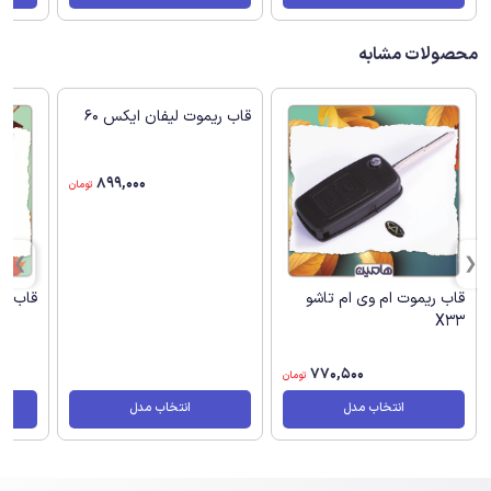
محصولات مشابه
قاب ریموت ام وی ام تاشو
قاب ریموت لیفان ایکس 60
قاب ر
X33
899,000
تومان
770,500
تومان
انتخاب مدل
انتخاب مدل