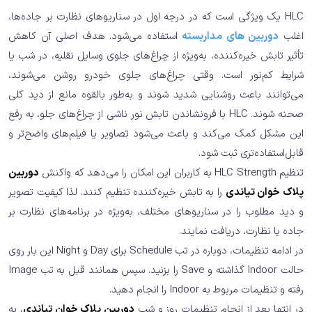
HLC یک ویژگی است که در درجه اول در سناریوهای نظارت بر جاده‌ها،
اغلب
دوربین های مداربسته
استفاده می‌شود. هدف اصلی آن کاهش
تأثیر تابش خیره‌کننده، به‌ویژه از چراغ‌های جلوی وسایل نقلیه، در شب یا
شرایط کم‌نور است. وقتی چراغ‌های جلوی خودرو روشن می‌شوند،
می‌توانند باعث روشنایی شدید شوند و به‌طور بالقوه مانع از دید کلی
صحنه شوند. HLC با فرونشاندن تابش نور ناشی از چراغ‌های جلو، به رفع
این مشکل کمک می‌کند و باعث می‌شود تصاویر یا فیلم‌های واضح‌تر و
قابل‌استفاده‌تری ثبت شود.
تنظیم HLC Strength به کاربران این امکان را می‌دهد که واکنش
دوربین
پلاک خوان تیاندی
را به تابش خیره‌کننده تنظیم کنند. لذا کیفیت تصویر
و دید مطلوب را در سناریوهای مختلف، به‌ویژه در برنامه‌های نظارت بر
جاده یا نظارت، دریافت نمایند.
در ادامه تنظیمات، دوباره در تب Schedule برای Day و Night این بار روی
حالت Indoor گذاشته و Save را بزنید. سپس همانند قبل به تب Image
رفته و تنظیمات مربوط به Indoor را انجام دهید.
در انتها بعد از انجام تنظیمات روز و شب
دوربین پلاک خوان تیاندی
، به