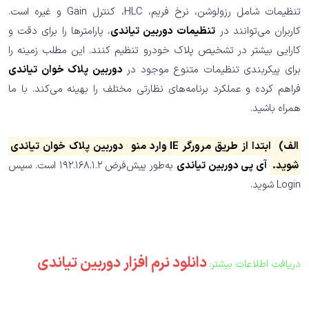
تنظیمات شامل رزولوشن، نرخ فریم، HLC، کنترل Gain و غیره است.
کاربران می‌توانند در
تنظیمات دوربین تیاندی
، پارامترها را برای دقت و
کارایی بیشتر در تشخیص پلاک خودرو تنظیم کنند. این مطلب زمینه را
برای پیکربندی تنظیمات متنوع موجود در
دوربین پلاک خوان تیاندی
فراهم کرده و عملکرد برنامه‌های نظارتی مختلف را بهینه می‌کند. با ما
همراه باشید.
الف)
اﺑﺘﺪا از ﻃﺮﯾﻖ ﻣﺮورﮔﺮ IE وارد ﻣﻨﻮ
دوربین پلاک خوان تیاندی
ﺷﻮﯾﺪ.
آی پی دوربین تیاندی
به‌طور پیش‌فرض 192.168.1.2 است. سپس
Login شوید.
دانلود نرم افزار دوربین تیاندی
دریافت اطلاعات بیشتر: