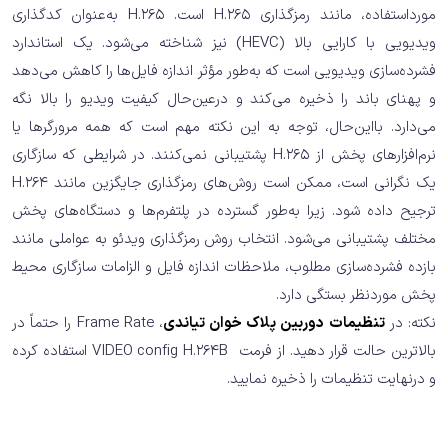
مورداستفاده، مانند رمزگذاری H.265 است. H.265 به‌عنوان کدگذاری
ویدیویی با کارایی بالا (HEVC) نیز شناخته می‌شود. یک استاندارد
فشرده‌سازی ویدیویی است که به‌طور مؤثر اندازه فایل‌ها را کاهش می‌دهد
و پهنای باند را ذخیره می‌کند و درعین‌حال کیفیت ویدیو را بالا نگه
می‌دارد. بااین‌حال، توجه به این نکته مهم است که همه مرورگرها یا
نرم‌افزارهای پخش از H.265 پشتیبانی نمی‌کنند. در شرایطی که سازگاری
یک نگرانی است، ممکن است روش‌های رمزگذاری جایگزین مانند H.264
ترجیح داده شود. زیرا به‌طور گسترده در پلتفرم‌ها و دستگاه‌های پخش
مختلف پشتیبانی می‌شود. انتخاب روش رمزگذاری ویدئو به عواملی مانند
بازده فشرده‌سازی مطلوب، ملاحظات اندازه فایل و الزامات سازگاری محیط
پخش موردنظر بستگی دارد.
نکته: در
تنظیمات دوربین پلاک خوان تیاندی
، Frame Rate را حتماً در
بالاترین حالت قرار دهید. از فرمت VIDEO config H.264B استفاده کرده
و درنهایت تنظیمات را ذخیره نمایید.