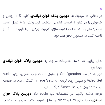
S+
در تنظیمات مربوط به
دوربین پلاک خوان تیاندی
، کلید S + روشن و
خاموش را می‌توان از لیست کشویی انتخاب کرد. وقتی S + فعال است،
عملکردهایی مانند حالت فشرده‌سازی، کیفیت ویدیو، نرخ فریم I-frame و
ناحیه کلید در دسترس نخواهند بود.
حال بیایید به ادامه تنظیمات مربوط به
دوربین پلاک خوان تیاندی
بپردازیم:
دوباره، در ﺗﺐ Configuration از منوی ﺳﻤﺖ ﭼﭗ ﺗﺼﻮﯾﺮ، روی Audio
Video Set و سپس روی گزینه Image Setting کلیک ;kdn. در صفحه
ایجادشده روی تب Schedule کلیک نمایید.
ﺗﻮﺟﻪ داﺷﺘﻪ ﺑﺎﺷﯿﺪ در تنظیمات تب Schedule
دوربین پلاک خوان
تیاندی،
ﺑﺎﯾﺪ ﺑﺮای Day و Night ﭘﺮوﻓﺎﯾﻞ ﺗﻌﺮﯾﻒ کنید. سپس ﺑﺎ اﻧﺘﺨﺎب