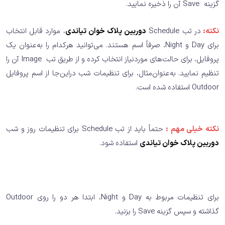
ﮔﺰﯾﻨﻪ Save آن را ذﺧﯿﺮه ﻧﻤﺎﯾﯿﺪ.
ﻧﮑﺘﻪ:
در ﺗﺐ Schedule
دوربین پلاک خوان تیاندی
، موارد قابل انتخاب
برای Day و Night، صرفاً اﺳﻢ هستند. می‌توانید ﻫﺮﮐﺪام را به‌عنوان ﯾﮏ
ﭘﺮوﻓﺎﯾﻞ، ﺑﺮای حالت‌های موردنیاز اﻧﺘﺨﺎب کرده و از ﻃﺮﯾﻖ ﺗﺐ Image آن را
ﺗﻨﻈﯿﻢ ﻧﻤﺎﯾﯿﺪ. به‌عنوان‌مثال، ﺑﺮای ﺗﻨﻈﯿﻤﺎت ﺷﺐ دراین‌جا از اﺳﻢ ﭘﺮوﻓﺎﯾﻞ
Outdoor اﺳﺘﻔﺎده ﺷﺪه اﺳﺖ.
ﻧﮑﺘﻪ ﺧﯿﻠﯽ ﻣﻬﻢ :
حتماً ﺑﺎﯾﺪ از ﺗﺐ Schedule ﺑﺮای ﺗﻨﻈﯿﻤﺎت روز و ﺷﺐ
دوربین پلاک خوان تیاندی
اﺳﺘﻔﺎده ﺷﻮد.
برای تنظیمات مربوط به Day و Night، ابتدا هر دو را روی Outdoor
گذاشته و سپس گزینه Save را بزنید.