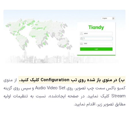
ب) در ﻣﻨﻮی ﺑﺎز ﺷﺪه روی ﺗﺐ Configuration ﮐﻠﯿﮏ کنید.
از ﻣﻨﻮی
ﮐﻤﺒﻮ ﺑﺎﮐﺲ ﺳﻤﺖ ﭼﭗ ﺗﺼﻮﯾﺮ، روی Audio Video Set و سپس روی گزینه
Stream کلیک نمایید. در صفحه ایجادشده، ﻧﺴﺒﺖ ﺑﻪ ﺗﻨﻈﯿﻤﺎت اوﻟﯿﻪ
ﻣﻄﺎﺑﻖ ﺗﺼﻮﯾﺮ زﯾﺮ، اقدام نمایید.