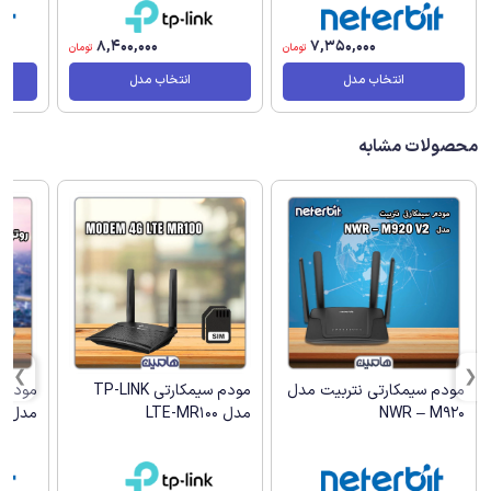
8,400,000
7,350,000
تومان
تومان
انتخاب مدل
انتخاب مدل
محصولات مشابه
مودم سیمکارتی نتربیت مدل
مودم سیمکارتی TP-LINK
NWR – M920
مدل LTE-MR100
مدل NW-431F