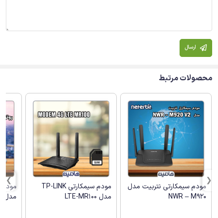
ارسال
محصولات مرتبط
مودم سیمکارتی نتربیت مدل
مودم سیمکارتی TP-LINK
NWR – M920
مدل LTE-MR100
مدل NW-431F