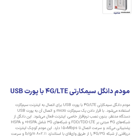
مودم دانگل سیمکارتی 4G/LTE با پورت USB
مودم دانگل سیمکارتی 4G/LTE با پورت USB برای اتصال به اینترنت سیم‌کارت
استفاده می‌شود. با قرار دادن یک سیم‌کارت micro و اتصال آن به پورت USB
دستگاه مدنظر، بدون نصب نرم‌افزار خاصی، اینترنت فعال می‌شود. این دانگل از
شبکه‌های 4G مبتنی بر FDD/TDD-LTE و شبکه‌های 3G شامل HSPA+ و HSPA
پشتیبانی می‌کند و سرعت اتصال تا 150Mbps دارد. این مودم کوچک اینترنت
دریافتی از شبکه 4G/3G را از طریق وای‌فای با استاندارد 802.11 b/g/n و سرعت