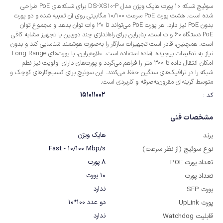
سوئیچ شبکه 10 پورت هایک ویژن مدل DS-XS10-P برای شبکه‌های PoE طراحی
شده است. هشت پورت PoE سرعت 10/100 مگابیتی روی آن تعبیه شده و دو پورت
بدون PoE نیز دارد. هر پورت PoE می‌تواند تا 30 وات توان بدهد و مجموع توان
PoE دستگاه 60 وات است، بنابراین برای راه‌اندازی چند دوربین یا تجهیز مشابه کافی
است. همچنین، قادر است تجهیزات سازگار را به‌صورت هوشمند شناسایی کند و بدون
نیاز به تنظیمات پیچیده، آماده استفاده است. علاوه‌براین، با پورت‌های Long Range
امکان انتقال داده تا 300 متر را فراهم می‌گردد و پورت‌های دارای اولویت نیز نظم
شبکه را در ترافیک‌های سنگین حفظ می‌کنند. این سوئیچ برای کسب‌وکارهای کوچک و
متوسط گزینه‌ای مقرون‌به‌صرفه و کاربردی است.
151011002
کد :
مشخصات فنی
هایک ویژن
برند
Fast - 10/100 Mbp/s
نوع سوئیچ (از نظر سرعت)
8 پورت
تعداد پورت POE
10 پورت
تعداد پورت
ندارد
پورت SFP
دو عدد 100*10
پورت UpLink
ندارد
قابلیت Watchdog