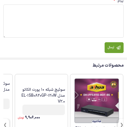
پیام
:
*
ارسال
محصولات مرتبط
سوئیچ شبکه 10 پورت الکاتو
مدل EL-1SG0822GP-120W
مدل EL-1SB0820GP-120W
V2.0
9,906,000
تومان