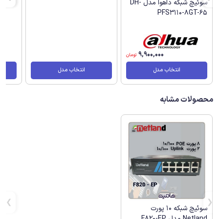
سوئیچ شبکه داهوا مدل DH-
PFS3110-8GT-65
9,900,000
تومان
انتخاب مدل
انتخاب مدل
محصولات مشابه
سوئیچ شبکه 10 پورت
Netland مدل F820-EP