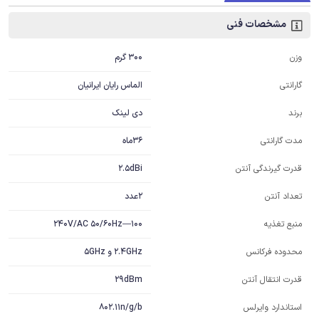
مشخصات فنی
300 گرم
وزن
الماس رایان ایرانیان
گارانتی
دی لینک
برند
36ماه
مدت گارانتی
2.5dBi
قدرت گیرندگی آنتن
2عدد
تعداد آنتن
100—240V/AC 50/60Hz
منبع تغذیه
2.4GHz و 5GHz
محدوده فرکانس
29dBm
قدرت انتقال آنتن
802.11n/g/b
استاندارد وایرلس