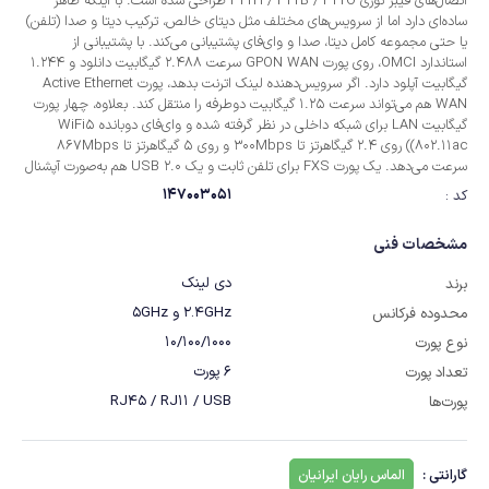
اتصال‌های فیبر نوری FTTH / FTTB / FTTO طراحی شده است. با اینکه ظاهر
ساده‌ای دارد اما از سرویس‌های مختلف مثل دیتای خالص، ترکیب دیتا و صدا (تلفن)
یا حتی مجموعه کامل دیتا، صدا و وای‌فای پشتیبانی می‌کند. با پشتیبانی از
استاندارد OMCI، روی پورت GPON WAN سرعت 2.488 گیگابیت دانلود و 1.244
گیگابیت آپلود دارد. اگر سرویس‌دهنده لینک اترنت بدهد، پورت Active Ethernet
WAN هم می‌تواند سرعت 1.25 گیگابیت دوطرفه را منتقل کند. بعلاوه، چهار پورت
گیگابیت LAN برای شبکه داخلی در نظر گرفته شده و وای‌فای دوبانده WiFi5
(802.11ac) روی 2.4 گیگاهرتز تا 300Mbps و روی 5 گیگاهرتز تا 867Mbps
سرعت می‌دهد. یک پورت FXS برای تلفن ثابت و یک USB 2.0 هم به‌صورت آپشنال
دارد.
147003051
کد :
مشخصات فنی
دی لینک
برند
2.4GHz و 5GHz
محدوده فرکانس
10/100/1000
نوع پورت
6 پورت
تعداد پورت
RJ45 / RJ11 / USB
پورت‌ها
گارانتی :
الماس رایان ایرانیان