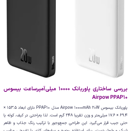
بررسی ساختاری پاوربانک 10000 میلی‌آمپرساعت بیسوس
Airpow PPAP10
پاوربانک بیسوس Airpow 10000mAh 20W مدل PPAP10 دارای ابعاد 153.5 ×
69.4 × 17.6 میلی‌متر و وزن تقریبا 248 گرم است. لذا به‌راحتی در کیف، کوله یا
حتی جیب قرار می‌گیرد. این طراحی جمع‌وجور با ترکیب رنگ جذاب و ظاهر
شیک و خوش‌دست، برای استفاده روزمره و سفرهای کاری یا تفریحی مناسب