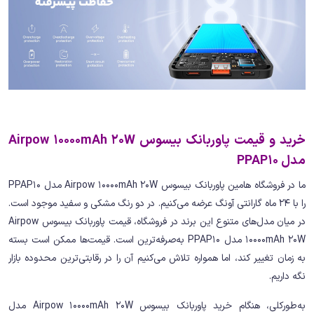
خرید و قیمت پاوربانک بیسوس Airpow 10000mAh 20W
مدل PPAP10
ما در فروشگاه هامین پاوربانک بیسوس Airpow 10000mAh 20W مدل PPAP10
را با 24 ماه گارانتی آونگ عرضه می‌کنیم. در دو رنگ مشکی و سفید موجود است.
در میان مدل‌های متنوع این برند در فروشگاه، قیمت پاوربانک بیسوس Airpow
10000mAh 20W مدل PPAP10 به‌صرفه‌ترین است. قیمت‌ها ممکن است بسته
به زمان تغییر کند، اما همواره تلاش می‌کنیم آن را در رقابتی‌ترین محدوده بازار
نگه داریم.
به‌طورکلی، هنگام خرید پاوربانک بیسوس Airpow 10000mAh 20W مدل