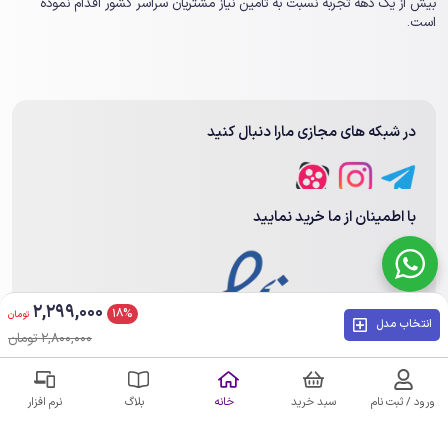
بیش از یک ‏دهه تجربه نسبت به تامین نیاز مشتریان سراسر کشور اقدام نموده
است.
در شبکه های مجازی مارا دنبال کنید
با اطمینان از ما خرید نمایید
2,299,000
18%
تومان
انتخاب مدل
2,800,000 تومان
عضویت در خبرنامه
ورود / ثبت نام
سبد خرید
خانه
بلاگ
نرم افزار
ارسال