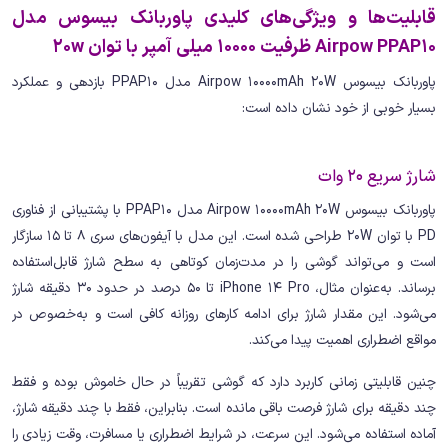
قابلیت‌ها و ویژگی‌های کلیدی پاوربانک بیسوس مدل
Airpow PPAP10 ظرفیت 10000 میلی آمپر با توان 20w
پاوربانک بیسوس Airpow 10000mAh 20W مدل PPAP10 بازدهی و عملکرد
بسیار خوبی از خود نشان داده است:
شارژ سریع 20 وات
پاوربانک بیسوس Airpow 10000mAh 20W مدل PPAP10 با پشتیبانی از فناوری
PD با توان 20W طراحی شده است. این مدل با آیفون‌های سری 8 تا 15 سازگار
است و می‌تواند گوشی را در مدت‌زمان کوتاهی به سطح شارژ قابل‌استفاده
برساند. به‌عنوان مثال، iPhone 14 Pro تا 50 درصد در حدود 30 دقیقه شارژ
می‌شود. این مقدار شارژ برای ادامه کارهای روزانه کافی است و به‌خصوص در
مواقع اضطراری اهمیت پیدا می‌کند.
چنین قابلیتی زمانی کاربرد دارد که گوشی تقریباً در حال خاموش بوده و فقط
چند دقیقه برای شارژ فرصت باقی مانده است. بنابراین، فقط با چند دقیقه شارژ،
آماده استفاده می‌شود. این سرعت، در شرایط اضطراری یا مسافرت، وقت زیادی را