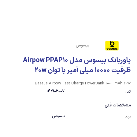
بیسوس
پاوربانک بیسوس مدل Airpow PPAP10
ظرفیت 10000 میلی آمپر با توان 20w
Baseus Airpow Fast Charge PowerBank 10000mAh 20W
142102007
کد :
مشخصات فنی
بیسوس
برند