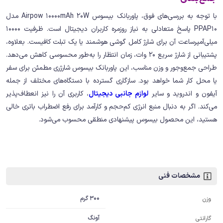
با توجه به بررسی‌های فوق، پاوربانک بیسوس Airpow 10000mAh 20W مدل
PPAP10 پاسخ متعادلی به نیاز روزمره کاربران دیجیتال است. ظرفیت 10000
میلی‌آمپرساعت آن برای شارژ کامل گوشی هوشمند یا یک تبلت کافیست. بعلاوه،
پشتیبانی از شارژ سریع 20 وات، زمان انتظار را به‌طور محسوسی کاهش می‌دهد.
طراحی جمع‌وجور و وزن مناسب، این پاوربانک بیسوس شارژری مطمئن برای سفر
یا محل کار شما خواهد بود. سازگاری گسترده با دستگاه‌های مختلف از جمله
آیفون و اندروید و سایر
لوازم جانبی دیجیتال
، کاربری آن را نیز انعطاف‌پذیر
می‌کند. اگر به دنبال منبع انرژی کم‌حجم و کارآمد برای رفع اضطراب باتری خالی
هستید، این محصول بیسوس پیشنهادی منطقی محسوب می‌شود.
مشخصات فنی
300 گرم
وزن
آونگ
گارانتی