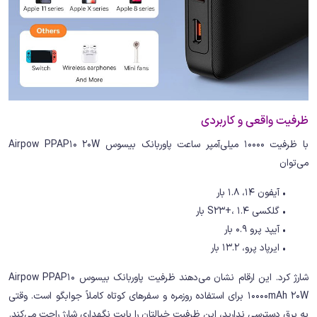
ظرفیت واقعی و کاربردی
با ظرفیت 10000 میلی‌آمپر ساعت پاوربانک بیسوس Airpow PPAP10 20W
می‌توان
• آیفون 14، 1.8 بار
• گلکسی S23+، 1.4 بار
• آیپد پرو 0.9 بار
• ایرپاد پرو، 13.2 بار
شارژ کرد. این ارقام نشان می‌دهند ظرفیت پاوربانک بیسوس Airpow PPAP10
10000mAh 20W برای استفاده روزمره و سفرهای کوتاه کاملاً جوابگو است. وقتی
به برق دسترسی ندارید، این ظرفیت خیالتان را بابت نگهداری شارژ راحت می‌کند.