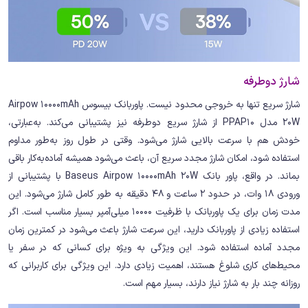
شارژ دوطرفه
شارژ سریع تنها به خروجی محدود نیست. پاوربانک بیسوس Airpow 10000mAh
20W مدل PPAP10 از شارژ سریع دوطرفه نیز پشتیبانی می‌کند. به‌عبارتی،
خودش هم با سرعت بالایی شارژ می‌شود. وقتی در طول روز به‌طور مداوم
استفاده شود، امکان شارژ مجدد سریع آن، باعث می‌شود همیشه آماده‌به‌کار باقی
بماند. در واقع، پاور بانک Baseus Airpow 10000mAh 20W با پشتیبانی از
ورودی 18 وات، در حدود 2 ساعت و 48 دقیقه به طور کامل شارژ می‌شود. این
مدت زمان برای یک پاوربانک با ظرفیت 10000 میلی‌آمپر بسیار مناسب است. اگر
استفاده زیادی از پاوربانک دارید، این سرعت شارژ باعث می‌شود در کمترین زمان
مجدد آماده استفاده شود. این ویژگی به ویژه برای کسانی که در سفر یا
محیط‌های کاری شلوغ هستند، اهمیت زیادی دارد. این ویژگی برای کاربرانی که
روزانه چند بار به شارژ نیاز دارند، بسیار مهم است.