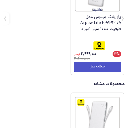
پاوربانک بیسوس مدل
Airpow Lite PPAP2-10A
ظرفیت 10000 میلی آمپر با
توان 22.5W
2,999,000
12%
تومان
3,400,000
انتخاب مدل
محصولات مشابه