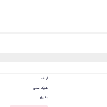
آونگ
هایک سمی
60 ماه