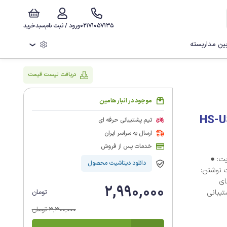
02171057135
ورود / ثبت نام
سبدخرید
ن مداربسته
❯
دریافت لیست قیمت
موجود در انبار هامین
HS-USB-M210
تیم پشتیبانی حرفه ای
ارسال به سراسر ایران
خدمات پس از فروش
فلش مموری هایک سمی مدل HS-USB-M210S U3 ظرفیت 128 گیگابایت: ●
دانلود دیتاشیت محصول
ن: 120–30 مگابایت‌برثانیه ● سرعت نوشتن:
5 درجه سانتی‌گراد ● دمای
2,990,000
تی‌گراد ● ابعاد: 53×21×10 میلی‌متر ● پشتیبانی
تومان
3,300,000 تومان