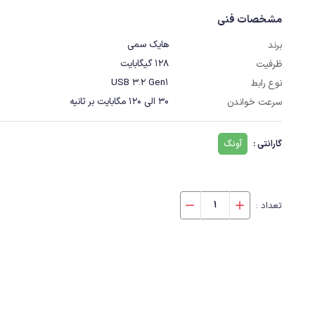
مشخصات فنی
هایک سمی
برند
128 گیگابایت
ظرفیت
USB 3.2 Gen1
نوع رابط
30 الی 120 مگابایت بر ثانیه
سرعت خواندن
گارانتی :
آونگ
تعداد :