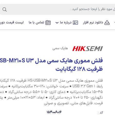
دانلود نرم افزار
درباره ما
تماس با ما
لیست قیمت دوربی
❯
هایک سمی
فلش مموری هایک سمی مدل S U3
ظرفیت 128 گیگابایت
رابط: USB 3.2 Gen 1 ● سرعت خواند
45–15 مگابایت‌برثانیه ● دمای کاری: -5 تا +5
نگهداری: -25 تا +70 درجه سان
فرمت: فایل‌های متنی، تصویری و صوتی
154006016
کد :