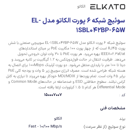
الکاتو
سوئیچ شبکه 6 پورت الکاتو مدل EL-
1SBL042BP-65W
سوئیچ شبکه 6 پورت الکاتو مدل EL-1SBL042BP-65W سوییچی صنعتی با شش
پورت RJ45 است که از چهار پورت 100 مگابیت PoE بر مبنای استانداردهای
IEEE802.3af/at بهره می‌برد. هر پورت PoE تا 30 وات توان خروجی تحویل
می‌دهد. ظرفیت انتقال در حالت فول‌دوپلکس به 1.2 گیگابیت بر ثانیه می‌رسد و
دیتا تا 100 متر با پایداری منتقل می‌شود. دو پورت آپلینک 100Mbps برای اتصال به
هسته شبکه طراحی شده است. مصرف انرژی سوییچ زیر 5 وات و بودجه کلی PoE
برابر 65 وات است. تمام پورت‌ها از MDI/MDIX خودکار بهره می‌برند تا نیازی به کابل
کراس نباشد. سطوح حفاظتی ESD و ضدصاعقه در حالت‌های Common Mode و
Differential Mode هر کدام تا 1.5 کیلوولت ارتقا یافته است.
150007007
کد :
مشخصات فنی
الکاتو
برند
Fast - 10/100 Mbp/s
نوع سوئیچ (از نظر سرعت)