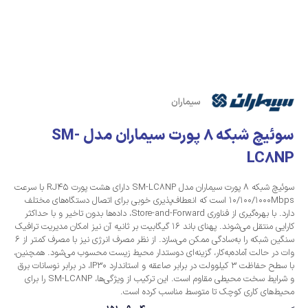
سیماران
سوئیچ شبکه 8 پورت سیماران مدل SM-
LC8NP
سوئیچ شبکه 8 پورت سیماران مدل SM-LC8NP دارای هشت پورت RJ45 با سرعت‌
10/100/1000Mbps است که انعطاف‌پذیری خوبی برای اتصال دستگاه‌های مختلف
دارد. با بهره‌گیری از فناوری Store-and-Forward، داده‌ها بدون تاخیر و با حداکثر
کارایی منتقل می‌شوند. پهنای باند 16 گیگابیت بر ثانیه آن نیز امکان مدیریت ترافیک
سنگین شبکه را به‌سادگی ممکن می‌سازد. از نظر مصرف انرژی نیز با مصرف کمتر از 6
وات در حالت آماده‌به‌کار، گزینه‌ای دوستدار محیط زیست محسوب می‌شود. همچنین،
با سطح حفاظت 3 کیلوولت در برابر صاعقه و استاندارد IP30، در برابر نوسانات برق
و شرایط سخت محیطی مقاوم است. این ترکیب از ویژگی‌ها، SM-LC8NP را برای
محیط‌های کاری کوچک تا متوسط مناسب کرده است.