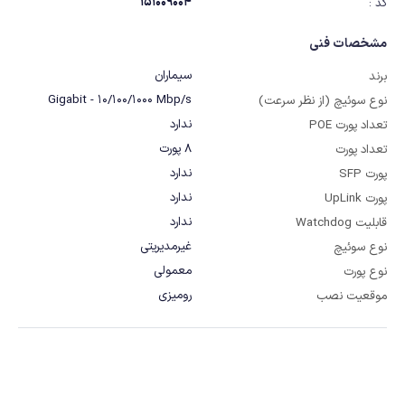
151009004
کد :
مشخصات فنی
سیماران
برند
Gigabit - 10/100/1000 Mbp/s
نوع سوئیچ (از نظر سرعت)
ندارد
تعداد پورت POE
8 پورت
تعداد پورت
ندارد
پورت SFP
ندارد
پورت UpLink
ندارد
قابلیت Watchdog
غیرمدیریتی
نوع سوئیچ
معمولی
نوع پورت
رومیزی
موقعیت نصب