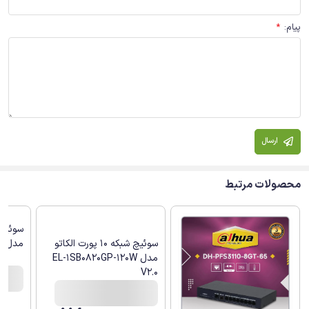
پیام
:
*
ارسال
محصولات مرتبط
سوئیچ شبکه 10 پورت الکاتو
مدل EL-1SB0821GP-120W
مدل EL-1SB0820GP-120W
V2.0