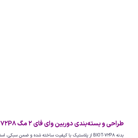
طراحی و بسته‌بندی دوربین وای فای 2 مگ BIoT-72P8
بدنه BIOT-72P8 از پلاستیک با کیفیت ساخته شده و ضمن سب