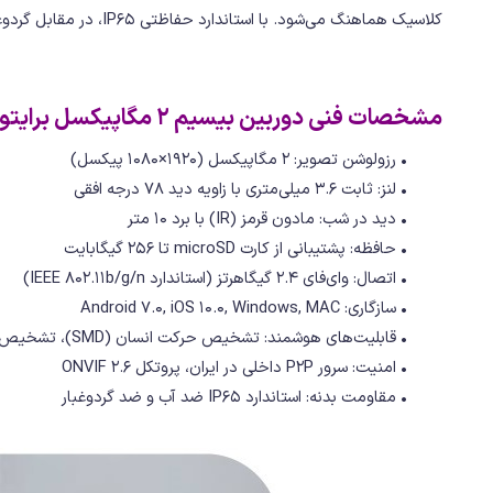
کلاسیک هماهنگ می‌شود. با استاندارد حفاظتی IP65، در مقابل گردوغبار محفوظ و در برابر پاشش مستقیم آب مقاوم است. بنابراین می‌توانید آن را زیر سقف ورودی، در بالکن یا کنار پنجره خارجی نیز نصب کنید.
مشخصات فنی دوربین بیسیم 2 مگاپیکسل برایتون مدل BIOT-72P8
• رزولوشن تصویر: 2 مگاپیکسل (1920×1080 پیکسل)
• لنز: ثابت 3.6 میلی‌متری با زاویه دید 78 درجه افقی
• دید در شب: مادون قرمز (IR) با برد 10 متر
• حافظه: پشتیبانی از کارت microSD تا 256 گیگابایت
• اتصال: وای‌فای 2.4 گیگاهرتز (استاندارد IEEE 802.11b/g/n)
• سازگاری: Android 7.0, iOS 10.0, Windows, MAC
• قابلیت‌های هوشمند: تشخیص حرکت انسان (SMD)، تشخیص گریه، ردیابی خودکار
• امنیت: سرور P2P داخلی در ایران، پروتکل ONVIF 2.6
• مقاومت بدنه: استاندارد IP65 ضد آب و ضد گردوغبار