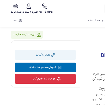
02171057135
ورود / ثبت نام
سبدخرید
ن مداربسته
❯
دریافت لیست قیمت
تون مدل BIOT-
تماس بگیرید
نمایش محصولات مشابه
م 2 مگاپیکسل برایتون مدل BIOT-72P8 مجهز به لنز 3.6 میلی‌متری
دون‌قرمز آن
موجود شد خبرم کن !
قابلیت‌های هوشمند تشخیص حرکت هوشمند (SMD)، تشخیص گریه (Cry
H) است. اتصال بی‌سیم
ون داخلی و
 بعلاوه، ضبط تا 256 گیگابایت روی