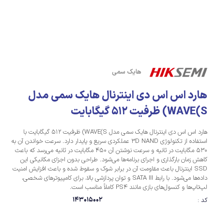
هایک سمی
هارد اس اس دی اینترنال هایک سمی مدل
WAVE(S) ظرفیت 512 گیگابایت
هارد اس اس دی اینترنال هایک سمی مدل WAVE(S) ظرفیت 512 گیگابایت با
استفاده از تکنولوژی 3D NAND عملکردی سریع و پایدار دارد. سرعت خواندن آن به
530 مگابایت در ثانیه و سرعت نوشتن آن 450 مگابایت در ثانیه می‌رسد که باعث
کاهش زمان بارگذاری و اجرای برنامه‌ها می‌شود. طراحی بدون اجزای مکانیکی این
SSD اینترنال باعث مقاومت آن در برابر شوک و سقوط شده و باعث افزایش امنیت
داده‌ها می‌شود. با رابط SATA III و توان پردازشی بالا، برای کامپیوترهای شخصی،
لپ‌تاپ‌ها و کنسول‌های بازی مانند PS4 کاملاً مناسب است.
143015002
کد :