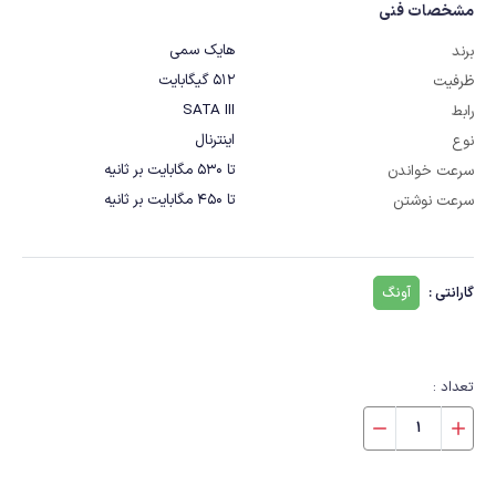
مشخصات فنی
هایک سمی
برند
512 گیگابایت
ظرفیت
SATA III
رابط
اینترنال
نوع
تا 530 مگابایت بر ثانیه
سرعت خواندن
تا 450 مگابایت بر ثانیه
سرعت نوشتن
گارانتی :
آونگ
تعداد :