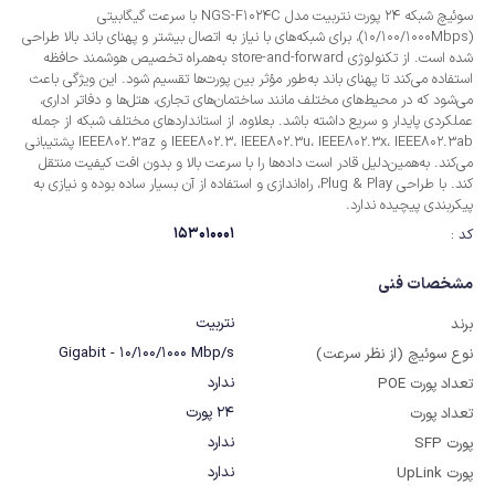
سوئیچ شبکه 24 پورت نتربیت مدل NGS-F1024C با سرعت گیگابیتی
(10/100/1000Mbps)، برای شبکه‌های با نیاز به اتصال بیشتر و پهنای باند بالا طراحی
شده است. از تکنولوژی store-and-forward به‌همراه تخصیص هوشمند حافظه
استفاده می‌کند تا پهنای باند به‌طور مؤثر بین پورت‌ها تقسیم شود. این ویژگی باعث
می‌شود که در محیط‌های مختلف مانند ساختمان‌های تجاری، هتل‌ها و دفاتر اداری،
عملکردی پایدار و سریع داشته باشد. بعلاوه، از استانداردهای مختلف شبکه از جمله
IEEE802.3، IEEE802.3u، IEEE802.3x، IEEE802.3ab و IEEE802.3az پشتیبانی
می‌کند. به‌همین‌دلیل قادر است داده‌ها را با سرعت بالا و بدون افت کیفیت منتقل
کند. با طراحی Plug & Play، راه‌اندازی و استفاده از آن بسیار ساده بوده و نیازی به
پیکربندی پیچیده ندارد.
153010001
کد :
مشخصات فنی
نتربیت
برند
Gigabit - 10/100/1000 Mbp/s
نوع سوئیچ (از نظر سرعت)
ندارد
تعداد پورت POE
24 پورت
تعداد پورت
ندارد
پورت SFP
ندارد
پورت UpLink