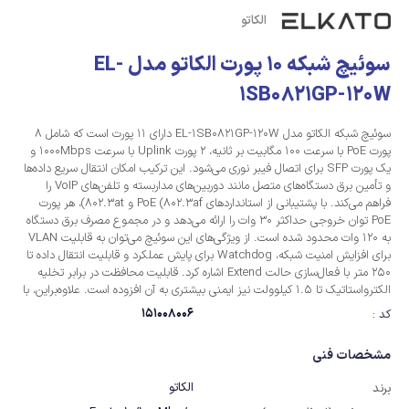
الکاتو
سوئیچ شبکه 10 پورت الکاتو مدل EL-
1SB0821GP-120W
سوئیچ شبکه الکاتو مدل EL-1SB0821GP-120W دارای 11 پورت است که شامل 8
پورت PoE با سرعت 100 مگابیت بر ثانیه، 2 پورت Uplink با سرعت 1000Mbps و
یک پورت SFP برای اتصال فیبر نوری می‌شود. این ترکیب امکان انتقال سریع داده‌ها
و تأمین برق دستگاه‌های متصل مانند دوربین‌های مداربسته و تلفن‌های VoIP را
فراهم می‌کند. با پشتیبانی از استانداردهای PoE (802.3af و 802.3at)، هر پورت
PoE توان خروجی حداکثر 30 وات را ارائه می‌دهد و در مجموع مصرف برق دستگاه
به 120 وات محدود شده است. از ویژگی‌های این سوئیچ می‌توان به قابلیت VLAN
برای افزایش امنیت شبکه، Watchdog برای پایش عملکرد و قابلیت انتقال داده تا
250 متر با فعال‌سازی حالت Extend اشاره کرد. قابلیت محافظت در برابر تخلیه
الکترواستاتیک تا 1.5 کیلوولت نیز ایمنی بیشتری به آن افزوده است. علاوه‌براین، با
ظرفیت سوئیچینگ 5.6 گیگابیت بر ثانیه ترافیک شبکه با سرعت و پایداری مدیریت
151008006
کد :
می‌شود.
مشخصات فنی
الکاتو
برند