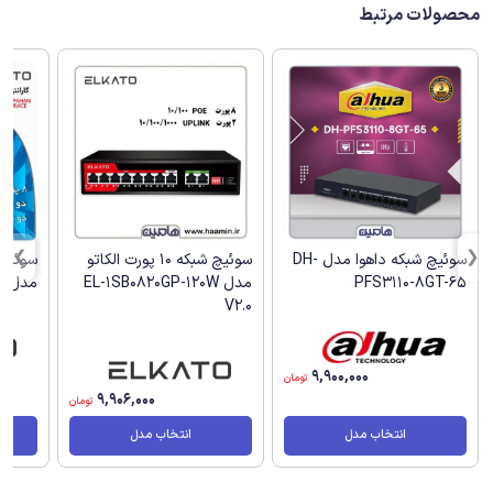
محصولات مرتبط
سوئیچ شبکه داهوا مدل DH-
سوئیچ شبکه 10 پورت الکاتو
PFS3110-8GT-65
مدل EL-1SB0820GP-120W
مدل EL-1SG0822GP-120W
V2.0
9,900,000
تومان
9,906,000
تومان
انتخاب مدل
انتخاب مدل