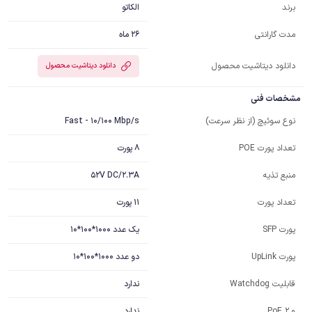
الکاتو
برند
26 ماه
مدت گارانتی
دانلود دیتاشیت محصول
دانلود دیتاشیت محصول
مشخصات فنی
Fast - 10/100 Mbp/s
نوع سوئیچ (از نظر سرعت)
8 پورت
تعداد پورت POE
52V DC/2.3A
منبع تذیه
11 پورت
تعداد پورت
یک عدد 1000*100*10
پورت SFP
دو عدد 1000*100*10
پورت UpLink
ندارد
قابلیت Watchdog
ندارد
PoE 2.0