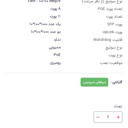
Fast - 10/100 Mbp/s
نوع سوئیچ (از نظر سرعت)
8 پورت
تعداد پورت POE
11 پورت
تعداد پورت
یک عدد 1000*100*10
پورت SFP
دو عدد 1000*100*10
پورت UpLink
ندارد
قابلیت Watchdog
مدیریتی
نوع سوئیچ
PoE
نوع پورت
رومیزی
موقعیت نصب
گارانتی :
سپاهان سرویس
تعداد :