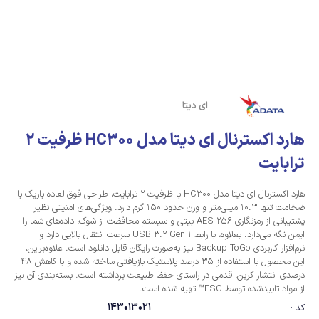
ای دیتا
هارد اکسترنال ای دیتا مدل HC300 ظرفیت 2
ترابایت
هارد اکسترنال ای دیتا مدل HC300 با ظرفیت 2 ترابایت، طراحی فوق‌العاده باریک با
ضخامت تنها 10.3 میلی‌متر و وزن حدود 150 گرم دارد. ویژگی‌های امنیتی نظیر
پشتیبانی از رمزنگاری AES 256 بیتی و سیستم محافظت از شوک، داده‌های شما را
ایمن نگه می‌دارد. بعلاوه، با رابط USB 3.2 Gen 1 سرعت انتقال بالایی دارد و
نرم‌افزار کاربردی Backup ToGo نیز به‌صورت رایگان قابل دانلود است. علاوه‌براین،
این محصول با استفاده از 35 درصد پلاستیک بازیافتی ساخته شده و با کاهش 48
درصدی انتشار کربن، قدمی در راستای حفظ طبیعت برداشته است. بسته‌بندی آن نیز
از مواد تاییدشده توسط FSC™ تهیه شده است.
143013021
کد :