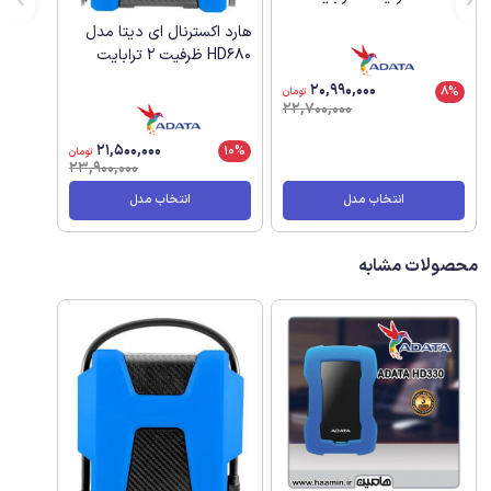
هارد اکسترنال ای دیتا مدل
HD680 ظرفیت 2 ترابایت
20,990,000
8%
تومان
22,700,000
21,500,000
10%
تومان
23,900,000
انتخاب مدل
انتخاب مدل
محصولات مشابه