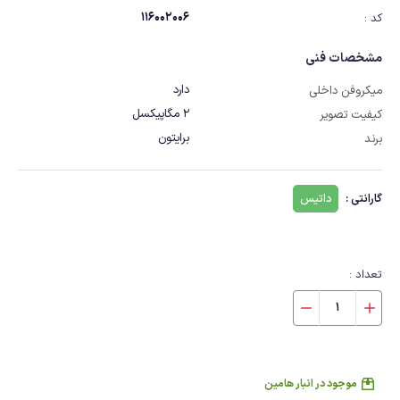
116002006
کد :
مشخصات فنی
دارد
میکروفن داخلی
2 مگاپیکسل
کیفیت تصویر
برایتون
برند
گارانتی :
داتیس
تعداد :
موجود در انبار هامین