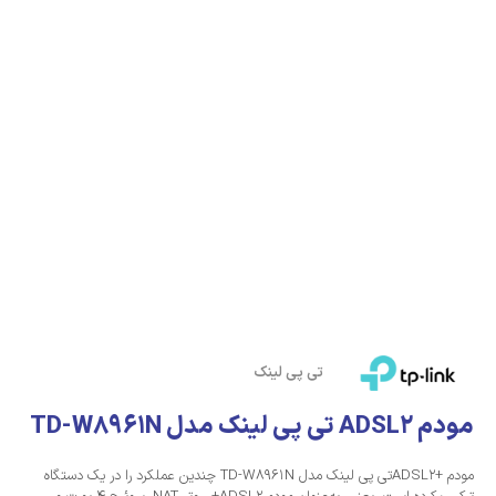
تی پی لینک
مودم ADSL2 تی پی لینک مدل TD-W8961N
مودم +ADSL2تی پی لینک مدل TD-W8961N چندین عملکرد را در یک دستگاه