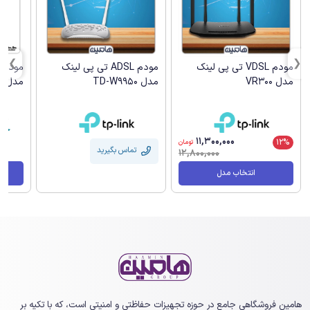
مودم VDSL تی پی لینک
مودم ADSL تی پی لینک
مودم ف
مدل VR300
مدل TD-W9950
مدل DPN-1251M
11,300,000
12%
تومان
تماس بگیرید
12,800,000
انتخاب مدل
هامین فروشگاهی جامع در حوزه تجهیزات حفاظتی و امنیتی است، که با تکیه بر