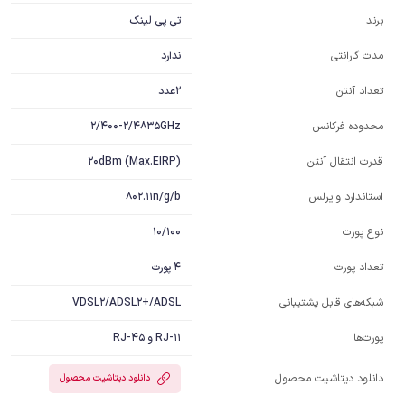
تی پی لینک
برند
ندارد
مدت گارانتی
2عدد
تعداد آنتن
2/400-2/4835GHz
محدوده فرکانس
20dBm (Max.EIRP)
قدرت انتقال آنتن
802.11n/g/b
استاندارد وایرلس
10/100
نوع پورت
4 پورت
تعداد پورت
VDSL2/ADSL2+/ADSL
شبکه‌های قابل پشتیبانی
RJ-11 و RJ-45
پورت‌ها
دانلود دیتاشیت محصول
دانلود دیتاشیت محصول