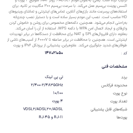
ترکیب کرده است. یعنی، به‌عنوان مودم ADSL2+، روتر NAT، سوئیچ 4 پورت و
اکسس پوینت بی‌سیم عمل می‌کند. با سرعت بی‌سیم 300 مگابیت بر ثانیه، برای
استفاده‌های پرسرعت مانند بازی‌های آنلاین، تماس‌های اینترنتی و تماشای ویدیوهای
HD مناسب است. نصب این مودم بسیار ساده است و با دستیار نصب چندزبانه
به‌راحتی انجام می‌شود. همچنین، دکمه‌های مخصوص برای روشن و خاموش کردن
وای‌فای و ایجاد اتصال امن WPA با دکمه WPS، استفاده از آن را آسان می‌کند.
بعلاوه، دارای فایروال‌های SPI و NAT برای محافظت از دستگاه‌ها در برابر تهدیدات
اینترنتی است. همچنین، با محافظت در برابر صاعقه تا 6000V از آسیب‌های ناشی از
طوفان‌های شدید جلوگیری می‌کند. علاوه‌براین، پشتیبانی از پروتکل IPv6 و پورت
VLAN تجربه بهتری از IPTV را فراهم می‌آورد.
147021050
کد :
مشخصات فنی
تی پی لینک
برند
2/400-2/4835GHz
محدوده فرکانس
10/100
نوع پورت
4 پورت
تعداد پورت
VDSL2/ADSL2+/ADSL
شبکه‌های قابل پشتیبانی
RJ-11 و RJ-45
پورت‌ها