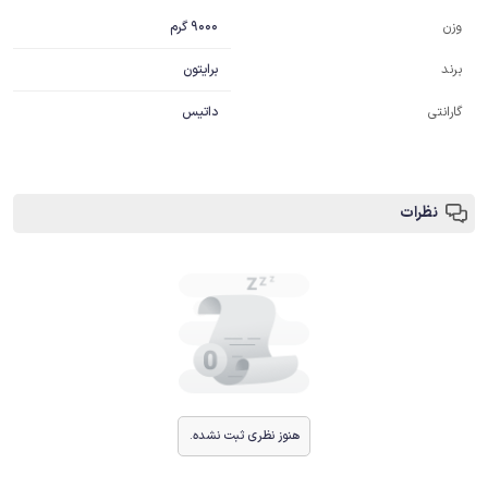
9000 گرم
وزن
برایتون
برند
گارانتی
داتیس
نظرات
هنوز نظری ثبت نشده.