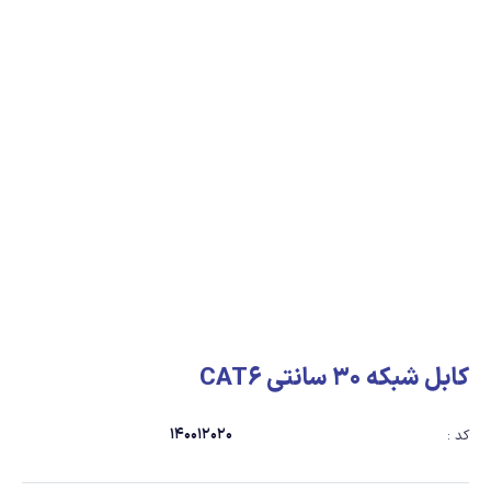
کابل شبکه 30 سانتی CAT6
140012020
کد :